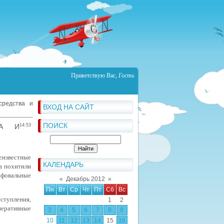
Приветствую Вас
,
Гость
средства и
ВХОД НА САЙТ
ПОИСК
ВА И
14:53
еизвестные
КАЛЕНДАРЬ
да похитили
ифовальные
«
Декабрь 2012
»
Пн
Вт
Ср
Чт
Пт
Сб
Вс
тупления,
1
2
перативные
3
4
5
6
7
8
9
10
11
12
13
14
15
16