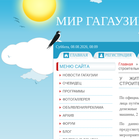
МИР ГАГАУЗ
Суббота, 08.08.2026, 08:09
ГЛАВНАЯ
РЕГИСТРАЦИЯ
Главная
МЕНЮ САЙТА
строитель
НОВОСТИ ГАГАУЗИИ
У ЖИТ
СТРОИТ
ОЧЕВИДЕЦ
ПРОГРАММЫ
По официал
ФОТОГАЛЛЕРЕЯ
лица путё
ОБЪЯВЛЕНИЯ/РЕКЛАМА
денежные 
машины, 2 
АРХИВ
По данно
ФОРУМ
предусмот
БЛОГ
мероприяти