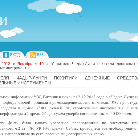
ИИ
ВХОД
RSS
»
2012
»
Декабрь
»
10
» У жителя Чадыр-Лунги похитили денежные 
ные инструменты
ЕЛЯ ЧАДЫР-ЛУНГИ ПОХИТИЛИ ДЕНЕЖНЫЕ СРЕДСТ
ЕЛЬНЫЕ ИНСТРУМЕНТЫ
ьной информации УВД Гагаузии в ночь на 08.12.2012 года в г.Чадыр-Лунга н
м подбора ключей проникли в домовладение местного жителя,
1989 г
.р., отку
средства в сумме 37.000 рублей РФ, строительные инструменты: 2 шл
перфоратора и 1 дрель. Общая сумма ущерба составляет около 40 000 леев.
му факту было начато уголовное преследование по элементам прес
ренного ч.2 ст. 186 УК РМ (кража). Сейчас проводятся все необходимые о
я, направленные на установление лиц, совершивших кражу.