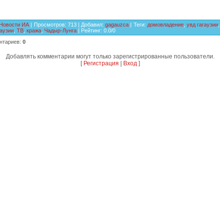
Новости ИА
|
Просмотров
:
713
|
Добавил
:
gagauzca
|
Теги
:
домовладение
,
увд гагаузии
,
гаузии
,
ТВ
,
кража
,
Чадыр-Лунга
|
Рейтинг
:
0.0
/
0
нтариев
:
0
Добавлять комментарии могут только зарегистрированные пользователи.
[
Регистрация
|
Вход
]