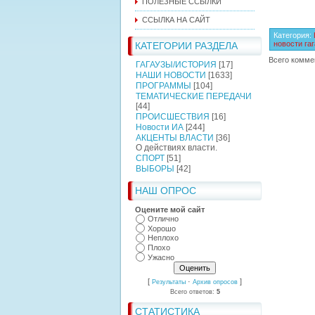
ПОЛЕЗНЫЕ ССЫЛКИ
ССЫЛКА НА САЙТ
Категория
:
новости га
КАТЕГОРИИ РАЗДЕЛА
Всего комме
ГАГАУЗЫ/ИСТОРИЯ
[17]
НАШИ НОВОСТИ
[1633]
ПРОГРАММЫ
[104]
ТЕМАТИЧЕСКИЕ ПЕРЕДАЧИ
[44]
ПРОИСШЕСТВИЯ
[16]
Новости ИА
[244]
АКЦЕНТЫ ВЛАСТИ
[36]
О действиях власти.
СПОРТ
[51]
ВЫБОРЫ
[42]
НАШ ОПРОС
Оцените мой сайт
Отлично
Хорошо
Неплохо
Плохо
Ужасно
[
·
]
Результаты
Архив опросов
Всего ответов:
5
СТАТИСТИКА