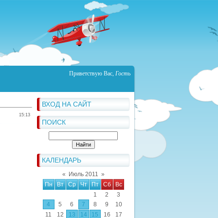
Приветствую Вас
,
Гость
ВХОД НА САЙТ
15:13
ПОИСК
КАЛЕНДАРЬ
«
Июль 2011
»
Пн
Вт
Ср
Чт
Пт
Сб
Вс
1
2
3
4
5
6
7
8
9
10
11
12
13
14
15
16
17