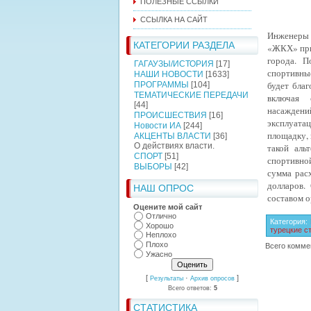
ПОЛЕЗНЫЕ ССЫЛКИ
ССЫЛКА НА САЙТ
Инженеры 
КАТЕГОРИИ РАЗДЕЛА
«ЖКХ» прис
города. П
ГАГАУЗЫ/ИСТОРИЯ
[17]
спортивные
НАШИ НОВОСТИ
[1633]
будет бла
ПРОГРАММЫ
[104]
ТЕМАТИЧЕСКИЕ ПЕРЕДАЧИ
включая с
[44]
насажден
ПРОИСШЕСТВИЯ
[16]
эксплуатац
Новости ИА
[244]
площадку, 
АКЦЕНТЫ ВЛАСТИ
[36]
О действиях власти.
такой аль
СПОРТ
[51]
спортивно
ВЫБОРЫ
[42]
сумма расх
долларов. 
НАШ ОПРОС
составом о
Оцените мой сайт
Отлично
Категория
:
Хорошо
турецкие с
Неплохо
Плохо
Всего комме
Ужасно
[
·
]
Результаты
Архив опросов
Всего ответов:
5
СТАТИСТИКА