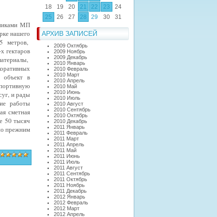
18
19
20
21
22
23
24
25
26
27
28
29
30
31
тниками МП
рке нашего
АРХИВ ЗАПИСЕЙ
5 метров,
2009 Октябрь
-х гектаров
2009 Ноябрь
2009 Декабрь
материалы,
2010 Январь
коративных
2010 Февраль
2010 Март
 объект в
2010 Апрель
спортивную
2010 Май
2010 Июнь
суг, и рады
2010 Июль
ние работы
2010 Август
2010 Сентябрь
ая сметная
2010 Октябрь
е 50 тысяч
2010 Декабрь
2011 Январь
но прежним
2011 Февраль
2011 Март
2011 Апрель
2011 Май
2011 Июнь
2011 Июль
2011 Август
2011 Сентябрь
2011 Октябрь
2011 Ноябрь
2011 Декабрь
2012 Январь
2012 Февраль
2012 Март
2012 Апрель