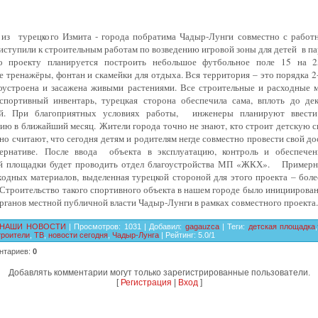
из турецкого Измита - города побратима Чадыр-Лунги совместно с рабо
тупили к строительным работам по возведению игровой зоны для детей в па
о проекту планируется построить небольшое футбольное поле 15 на 2
 тренажёры, фонтан и скамейки для отдыха. Вся территория – это порядка 2
гоустроена и засажена живыми растениями. Все строительные и расходные 
портивный инвентарь, турецкая сторона обеспечила сама, вплоть до де
ий. При благоприятных условиях работы, инженеры планируют ввести
ию в ближайший месяц. Жители города точно не знают, кто строит детскую 
но считают, что сегодня детям и родителям негде совместно провести свой до
тернативе. После ввода объекта в эксплуатацию, контроль и обеспече
й площадки будет проводить отдел благоустройства МП «ЖКХ». Примерн
одных материалов, выделенная турецкой стороной для этого проекта – боле
Строительство такого спортивного объекта в нашем городе было инициирова
рганов местной публичной власти Чадыр-Лунги в рамках совместного проекта.
НАШИ НОВОСТИ
|
Просмотров
:
1031
|
Добавил
:
gagauzca
|
Теги
:
детская площадка
,
троители
,
ТВ
,
новости сегодня
,
Чадыр-Лунга
|
Рейтинг
:
5.0
/
1
нтариев
:
0
Добавлять комментарии могут только зарегистрированные пользователи.
[
Регистрация
|
Вход
]