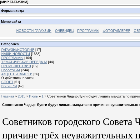
[
МИР ГАГАУЗИИ
]
Форма входа
Меню сайта
НОВОСТИ ГАГАУЗИИ
ОЧЕВИДЕЦ
ПРОГРАММЫ
ФОТОГАЛЛЕРЕЯ
ОБ
Categories
ГАГАУЗЫ/ИСТОРИЯ
[17]
НАШИ НОВОСТИ
[1633]
ПРОГРАММЫ
[104]
ТЕМАТИЧЕСКИЕ ПЕРЕДАЧИ
[44]
ПРОИСШЕСТВИЯ
[16]
Новости ИА
[244]
АКЦЕНТЫ ВЛАСТИ
[36]
О действиях власти.
СПОРТ
[51]
ВЫБОРЫ
[42]
Главная
»
2013
»
Июль
»
1
» Советников Чадыр-Лунги будут лишать мандата по прич
Советников Чадыр-Лунги будут лишать мандата по причине неуважительных 
Советников городского Совета 
причине трёх неуважительных 