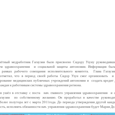
чётный медработник Гагаузии было присвоено Сидору Узуну руководивш
ем здравоохранения и социальной защиты автономии. Информация была
в рамках рабочего совещания исполнительного комитета. Глава Гагауз
отметил, что в период своей работы Сидор Узун смог организовать и
рование медицинских публичных учреждений автономии и создать кредит 
аждан к работникам системы здравоохранения региона.
н ушёл в отставку с поста нач. главного управления здравоохранения и 
гаузии по собственному желанию. Он проработал в качестве руководи
более полутора лет с марта 2011года. До периода утверждения другой канд
сть, исполнять обязанности нач. управления здравоохранения будет Мария Де