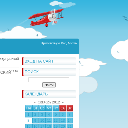
Приветствую Вас
,
Гость
едицинский
ВХОД НА САЙТ
ПОИСК
СКИЙ
13:16
КАЛЕНДАРЬ
«
Октябрь 2012
»
Пн
Вт
Ср
Чт
Пт
Сб
Вс
1
2
3
4
5
6
7
8
9
10
11
12
13
14
15
16
17
18
19
20
21