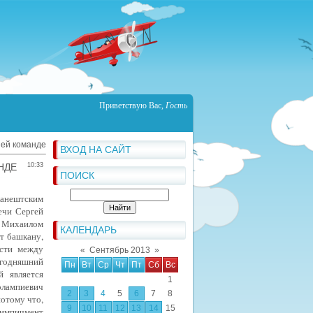
Приветствую Вас
,
Гость
шей команде
ВХОД НА САЙТ
НДЕ
10:33
ПОИСК
лканештским
ечи Сергей
и Михаилом
КАЛЕНДАРЬ
т башкану,
ости между
«
Сентябрь 2013
»
егодняшний
Пн
Вт
Ср
Чт
Пт
Сб
Вс
 является
1
рлампиевич
2
3
4
5
6
7
8
потому что,
9
10
11
12
13
14
15
т импичмент