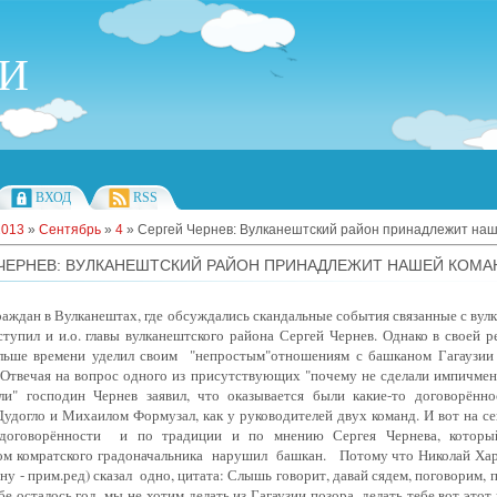
ИИ
ВХОД
RSS
2013
»
Сентябрь
»
4
» Сергей Чернев: Вулканештский район принадлежит на
ЧЕРНЕВ: ВУЛКАНЕШТСКИЙ РАЙОН ПРИНАДЛЕЖИТ НАШЕЙ КОМА
раждан в Вулканештах, где обсуждались скандальные события связанные с ву
тупил и и.о. главы вулканештского района Сергей Чернев. Однако в своей р
льше времени уделил своим
"непростым"отношениям с башканом Гагаузи
 Отвечая на вопрос одного из присутствующих "почему не сделали импичмен
ли" господин Чернев заявил, что оказывается были какие-то договорённ
удогло и Михаилом Формузал, как у руководителей двух команд. И вот на с
 договорённости
и по традиции и по мнению Сергея Чернева, который
ом комратского градоначальника нарушил
башкан.
Потому что Николай Ха
ну - прим.ред) сказал
одно, цитата: Слышь говорит, давай сядем, поговорим, 
бе осталось год, мы не хотим делать из Гагаузии позора, делать тебе вот это