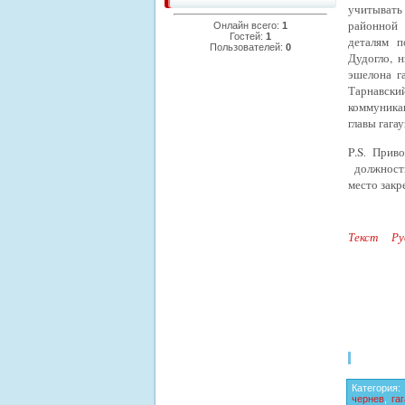
учитыват
районной
Онлайн всего:
1
Гостей:
1
деталям 
Пользователей:
0
Дудогло, 
эшелона г
Тарнавск
коммуника
главы гага
P
.
S
Прив
.
должност
место закр
Текст Ру
Категория
:
чернев
,
га