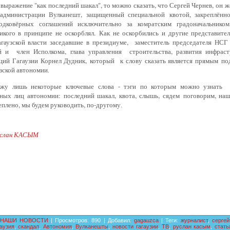
ь
выражение "как последний шакал", то можно сказать, что Сергей Чернев,
он ж
 администрации Вулканешт, защищенный специальной
квотой, закреплённ
подковёрных соглашений исключительно за
комратским градоначальнико
никого в принципе не оскорблял.
Как не оскорбились и другие представите
агаузской власти заседавшие
в президиуме, заместитель председателя
НСГ 
ий и член Исполкома,
глава управления
строительства, развития инфрас
ций Гагаузии Корнел Дудник,
который к слову сказать является прямым
по
узской автономии
.
ожу лишь некоторые ключевые
слова - тэги по которым можно узнать 
ных лиц автономии: последний шакал, квота, слышь, сядем
поговорим, наш
еплено, мы будем руководить, по-другому
.
слан КАСЫМ
НАШИ НОВОСТИ
|
Просмотров
:
890
|
Добавил
:
gagauzca
|
Теги
:
журналист
,
сергей
гаузия
,
скандал
,
Автономия
,
Вулканешты
,
новости гагаузии
,
ТВ
,
руслан касым
,
стать