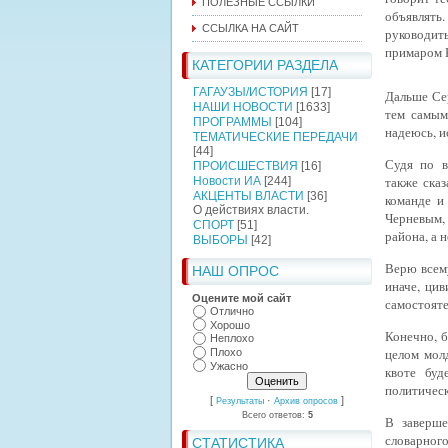
ПОЛЕЗНЫЕ ССЫЛКИ
объявлять
ССЫЛКА НА САЙТ
руководить
примаром 
КАТЕГОРИИ РАЗДЕЛА
ГАГАУЗЫ/ИСТОРИЯ
[17]
Дальше Се
НАШИ НОВОСТИ
[1633]
тем самым
ПРОГРАММЫ
[104]
надеюсь, 
ТЕМАТИЧЕСКИЕ ПЕРЕДАЧИ
[44]
Судя по в
ПРОИСШЕСТВИЯ
[16]
также
сказ
Новости ИА
[244]
АКЦЕНТЫ ВЛАСТИ
[36]
команде и
О действиях власти.
Черневым,
СПОРТ
[51]
района, а 
ВЫБОРЫ
[42]
Верю всему
НАШ ОПРОС
иначе, ци
Оцените мой сайт
самостоят
Отлично
Хорошо
Конечно, 
Неплохо
целом мол
Плохо
Ужасно
квоте бу
политичес
[
·
]
Результаты
Архив опросов
Всего ответов:
5
В заверш
словарно
СТАТИСТИКА