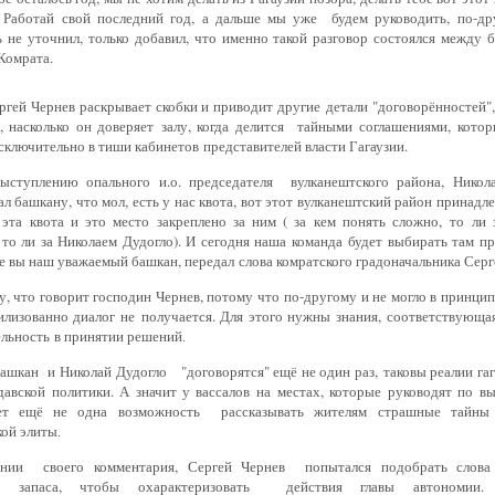
. Работай свой последний год, а дальше мы уже
будем руководить, по-др
 не уточнил, только добавил, что именно такой разговор состоялся между 
Комрата.
ргей Чернев раскрывает скобки и приводит другие
детали "договорённостей"
, насколько он доверяет
залу, когда делится тайными
соглашениями, котор
исключительно в тиши кабинетов
представителей власти Гагаузии.
ыступлению опального и.о. председателя вулканештского района, Никол
ал башкану, что мол, есть у нас квота, вот этот вулканештский район принад
 эта квота и это место закреплено за ним ( за кем понять сложно,
то ли 
 то ли за Николаем Дудогло). И сегодня наша команда
будет выбирать там пр
не вы наш уважаемый башкан, передал
слова комратского градоначальника Сер
, что говорит господин Чернев, потому что
по-другому и не могло в принципе
вилизованно диалог не
получается. Для этого нужны знания, соответствующая
ельность
в принятии решений
.
башкан и
Николай Дудогло "договорятся" ещё не один раз,
таковы реалии гаг
давской политики. А значит у вассалов на
местах, которые руководят по в
дет ещё не одна
возможность рассказывать жителям
страшные тайны 
кой элиты
.
ении своего
комментария, Сергей Чернев попытался
подобрать слова
го запаса, чтобы охарактеризовать действия главы автономии