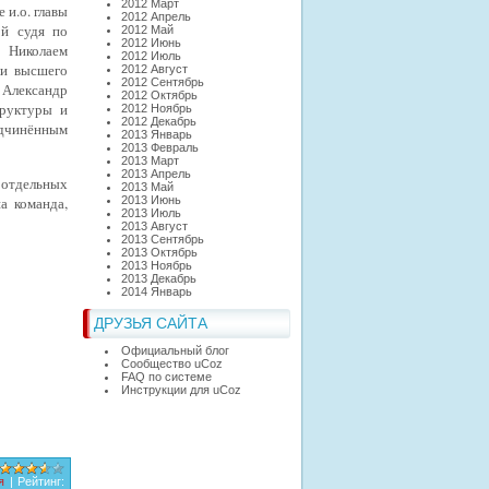
2012 Март
е и.о. главы
2012 Апрель
ой судя по
2012 Май
2012 Июнь
м Николаем
2012 Июль
ли высшего
2012 Август
2012 Сентябрь
Александр
2012 Октябрь
труктуры и
2012 Ноябрь
2012 Декабрь
дчинённым
2013 Январь
2013 Февраль
2013 Март
2013 Апрель
отдельных
2013 Май
а команда,
2013 Июнь
2013 Июль
2013 Август
2013 Сентябрь
2013 Октябрь
2013 Ноябрь
2013 Декабрь
2014 Январь
ДРУЗЬЯ САЙТА
Официальный блог
Сообщество uCoz
FAQ по системе
Инструкции для uCoz
я
|
Рейтинг
: