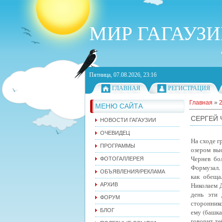
МИР ГАГАУЗ
Пятница, 07.08.2026, 23:16
ГЛАВНАЯ
РЕГИСТРАЦИЯ
Главная
»
МЕНЮ САЙТА
СЕРГЕЙ 
НОВОСТИ ГАГАУЗИИ
ОЧЕВИДЕЦ
На сходе г
ПРОГРАММЫ
озером выс
Чернев бо
ФОТОГАЛЛЕРЕЯ
Формузал.
ОБЪЯВЛЕНИЯ/РЕКЛАМА
как обеща
Николаем Д
АРХИВ
день эти
ФОРУМ
сторонник
БЛОГ
ему (башка
говорит те