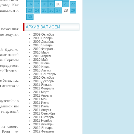
угому. Как
16
17
18
19
20
21
22
башканом и
23
24
25
26
27
28
29
30
АРХИВ ЗАПИСЕЙ
, показывая
ые ведутся
2009 Октябрь
2009 Ноябрь
2009 Декабрь
2010 Январь
ай Дудогло
2010 Февраль
2010 Март
лежит
нашей
2010 Апрель
за Сергеем
2010 Май
2010 Июнь
едседателя
2010 Июль
гей Чернев
2010 Август
.
2010 Сентябрь
2010 Октябрь
 быть, т.к.
2010 Декабрь
 лексика и
2011 Январь
2011 Февраль
2011 Март
2011 Апрель
2011 Май
аузской и в
2011 Июнь
ыданной им
2011 Июль
2011 Август
гагаузской
2011 Сентябрь
2011 Октябрь
2011 Ноябрь
2011 Декабрь
 из своего
2012 Январь
. Если не
2012 Февраль