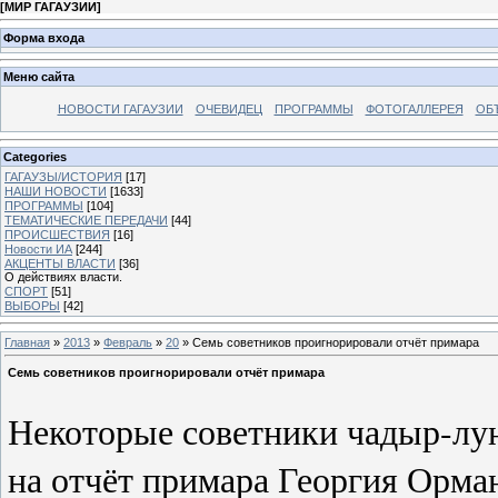
[
МИР ГАГАУЗИИ
]
Форма входа
Меню сайта
НОВОСТИ ГАГАУЗИИ
ОЧЕВИДЕЦ
ПРОГРАММЫ
ФОТОГАЛЛЕРЕЯ
ОБ
Categories
ГАГАУЗЫ/ИСТОРИЯ
[17]
НАШИ НОВОСТИ
[1633]
ПРОГРАММЫ
[104]
ТЕМАТИЧЕСКИЕ ПЕРЕДАЧИ
[44]
ПРОИСШЕСТВИЯ
[16]
Новости ИА
[244]
АКЦЕНТЫ ВЛАСТИ
[36]
О действиях власти.
СПОРТ
[51]
ВЫБОРЫ
[42]
Главная
»
2013
»
Февраль
»
20
» Семь советников проигнорировали отчёт примара
Семь советников проигнорировали отчёт примара
Некоторые советники чадыр-лун
на отчёт примара Георгия Орма