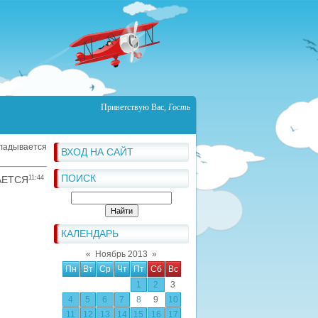
Приветствую Вас
,
Гость
кладывается
ВХОД НА САЙТ
ПОИСК
АЕТСЯ
11:44
КАЛЕНДАРЬ
«
Ноябрь 2013
»
Пн
Вт
Ср
Чт
Пт
Сб
Вс
1
2
3
4
5
6
7
8
9
10
11
12
13
14
15
16
17