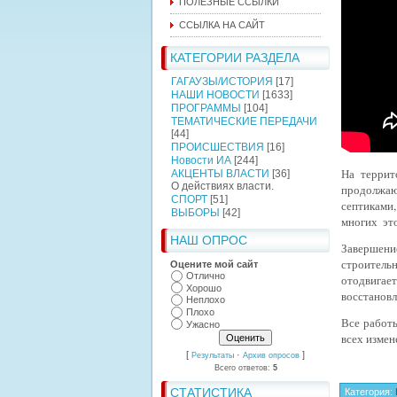
ПОЛЕЗНЫЕ ССЫЛКИ
ССЫЛКА НА САЙТ
КАТЕГОРИИ РАЗДЕЛА
ГАГАУЗЫ/ИСТОРИЯ
[17]
НАШИ НОВОСТИ
[1633]
ПРОГРАММЫ
[104]
ТЕМАТИЧЕСКИЕ ПЕРЕДАЧИ
[44]
ПРОИСШЕСТВИЯ
[16]
Новости ИА
[244]
На террит
АКЦЕНТЫ ВЛАСТИ
[36]
О действиях власти.
продолжают
СПОРТ
[51]
септиками,
ВЫБОРЫ
[42]
многих
эт
НАШ ОПРОС
Завершение
строитель
Оцените мой сайт
Отлично
отодвигае
Хорошо
восстановл
Неплохо
Плохо
Все работ
Ужасно
всех измен
[
·
]
Результаты
Архив опросов
Всего ответов:
5
СТАТИСТИКА
Категория
: