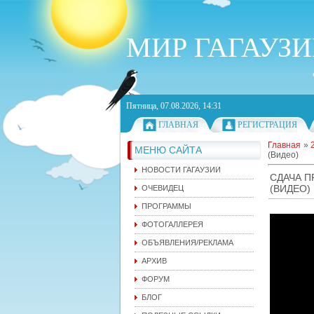
МИР ГАГАУЗ
Пятница, 07.08.2026, 14:31
ГЛАВНАЯ
РЕГИСТРАЦИЯ
Главная
»
МЕНЮ САЙТА
(Видео)
НОВОСТИ ГАГАУЗИИ
СДАЧА П
(ВИДЕО)
ОЧЕВИДЕЦ
ПРОГРАММЫ
ФОТОГАЛЛЕРЕЯ
ОБЪЯВЛЕНИЯ/РЕКЛАМА
АРХИВ
ФОРУМ
БЛОГ