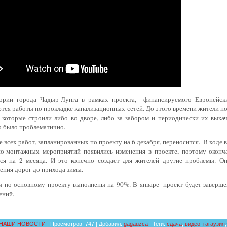
ории города Чадыр-Лунга в рамках проекта,
финансируемого Европейск
ся работы по прокладке канализационных сетей. До этого времени жители по
 которые строили либо во дворе, либо за забором и периодически их выкач
о было проблематично.
 всех работ, запланированных по проекту на 6 декабря, переносится.
В ходе 
но-монтажных мероприятий появились изменения в проекте, поэтому оконч
тся на 2 месяца. И это конечно создает для жителей другие проблемы. О
ения дорог до прихода зимы.
ы по основному проекту выполнены на 90%. В январе
проект будет заверше
ений.
НАШИ НОВОСТИ
|
Просмотров
:
747
|
Добавил
:
gagauzca
|
Теги
:
сдача
,
видео
,
гагаузия
,