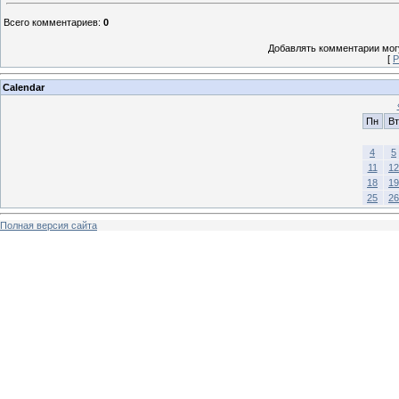
Всего комментариев
:
0
Добавлять комментарии могу
[
Р
Calendar
Пн
Вт
4
5
11
12
18
19
25
26
Полная версия сайта