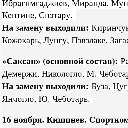
Ибрагимгаджиев, Миранда, Мун
Кептине, Спэтару.
На замену выходили:
Киринчук
Кожокарь, Лунгу, Пэвэлаке, Заг
«Саксан» (основной состав):
Ра
Демержи, Никологло, М. Чеботар
На замену выходили:
Буза, Цуг
Янчогло, Ю. Чеботарь.
16 ноября. Кишинев. Спортком