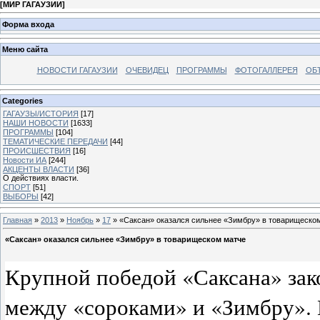
[
МИР ГАГАУЗИИ
]
Форма входа
Меню сайта
НОВОСТИ ГАГАУЗИИ
ОЧЕВИДЕЦ
ПРОГРАММЫ
ФОТОГАЛЛЕРЕЯ
ОБ
Categories
ГАГАУЗЫ/ИСТОРИЯ
[17]
НАШИ НОВОСТИ
[1633]
ПРОГРАММЫ
[104]
ТЕМАТИЧЕСКИЕ ПЕРЕДАЧИ
[44]
ПРОИСШЕСТВИЯ
[16]
Новости ИА
[244]
АКЦЕНТЫ ВЛАСТИ
[36]
О действиях власти.
СПОРТ
[51]
ВЫБОРЫ
[42]
Главная
»
2013
»
Ноябрь
»
17
» «Саксан» оказался сильнее «Зимбру» в товарищеско
«Саксан» оказался сильнее «Зимбру» в товарищеском матче
Крупной победой «Саксана» зак
между «сороками» и «Зимбру». 