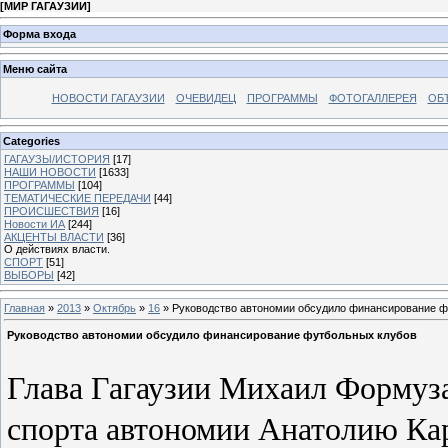
[
МИР ГАГАУЗИИ
]
Форма входа
Меню сайта
НОВОСТИ ГАГАУЗИИ
ОЧЕВИДЕЦ
ПРОГРАММЫ
ФОТОГАЛЛЕРЕЯ
ОБ
Categories
ГАГАУЗЫ/ИСТОРИЯ
[17]
НАШИ НОВОСТИ
[1633]
ПРОГРАММЫ
[104]
ТЕМАТИЧЕСКИЕ ПЕРЕДАЧИ
[44]
ПРОИСШЕСТВИЯ
[16]
Новости ИА
[244]
АКЦЕНТЫ ВЛАСТИ
[36]
О действиях власти.
СПОРТ
[51]
ВЫБОРЫ
[42]
Главная
»
2013
»
Октябрь
»
16
» Руководство автономии обсудило финансирование ф
Руководство автономии обсудило финансирование футбольных клубов
Глава Гагаузии Михаил Формуз
спорта автономии Анатолию Кар