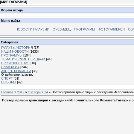
[
МИР ГАГАУЗИИ
]
Форма входа
Меню сайта
НОВОСТИ ГАГАУЗИИ
ОЧЕВИДЕЦ
ПРОГРАММЫ
ФОТОГАЛЛЕРЕЯ
ОБ
Categories
ГАГАУЗЫ/ИСТОРИЯ
[17]
НАШИ НОВОСТИ
[1633]
ПРОГРАММЫ
[104]
ТЕМАТИЧЕСКИЕ ПЕРЕДАЧИ
[44]
ПРОИСШЕСТВИЯ
[16]
Новости ИА
[244]
АКЦЕНТЫ ВЛАСТИ
[36]
О действиях власти.
СПОРТ
[51]
ВЫБОРЫ
[42]
Главная
»
2012
»
Октябрь
»
14
» Повтор прямой трансляции с заседания Исполнительн
Повтор прямой трансляции с заседания Исполнительного Комитета Гагаузии от