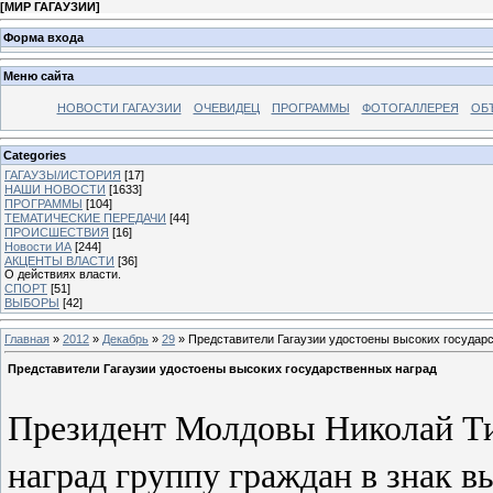
[
МИР ГАГАУЗИИ
]
Форма входа
Меню сайта
НОВОСТИ ГАГАУЗИИ
ОЧЕВИДЕЦ
ПРОГРАММЫ
ФОТОГАЛЛЕРЕЯ
ОБ
Categories
ГАГАУЗЫ/ИСТОРИЯ
[17]
НАШИ НОВОСТИ
[1633]
ПРОГРАММЫ
[104]
ТЕМАТИЧЕСКИЕ ПЕРЕДАЧИ
[44]
ПРОИСШЕСТВИЯ
[16]
Новости ИА
[244]
АКЦЕНТЫ ВЛАСТИ
[36]
О действиях власти.
СПОРТ
[51]
ВЫБОРЫ
[42]
Главная
»
2012
»
Декабрь
»
29
» Представители Гагаузии удостоены высоких государ
Представители Гагаузии удостоены высоких государственных наград
Президент Молдовы Николай Ти
наград группу граждан в знак в