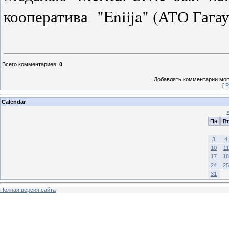
кооператива "Eniija" (АТО Гага
Всего комментариев
:
0
Добавлять комментарии могу
[
Р
Calendar
Пн
Вт
3
4
10
11
17
18
24
25
31
Полная версия сайта