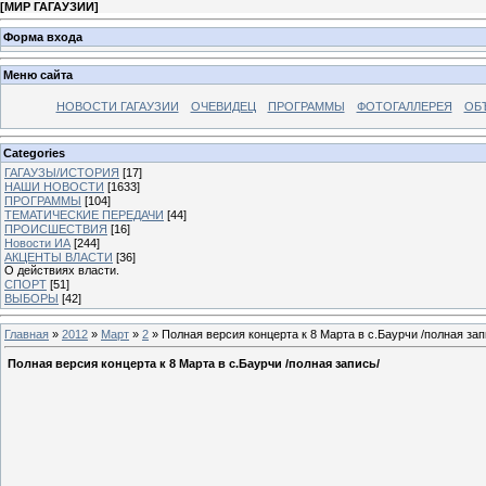
[
МИР ГАГАУЗИИ
]
Форма входа
Меню сайта
НОВОСТИ ГАГАУЗИИ
ОЧЕВИДЕЦ
ПРОГРАММЫ
ФОТОГАЛЛЕРЕЯ
ОБ
Categories
ГАГАУЗЫ/ИСТОРИЯ
[17]
НАШИ НОВОСТИ
[1633]
ПРОГРАММЫ
[104]
ТЕМАТИЧЕСКИЕ ПЕРЕДАЧИ
[44]
ПРОИСШЕСТВИЯ
[16]
Новости ИА
[244]
АКЦЕНТЫ ВЛАСТИ
[36]
О действиях власти.
СПОРТ
[51]
ВЫБОРЫ
[42]
Главная
»
2012
»
Март
»
2
» Полная версия концерта к 8 Марта в с.Баурчи /полная зап
Полная версия концерта к 8 Марта в с.Баурчи /полная запись/