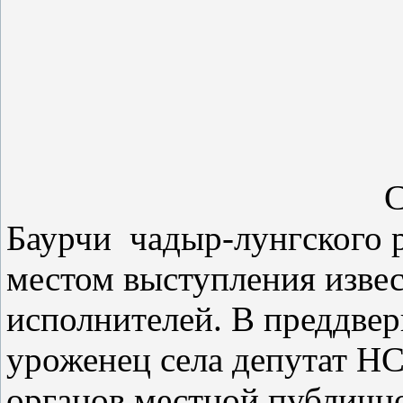
С
Баурчи
чадыр-лунгского р
местом выступления извес
исполнителей.
В преддвер
уроженец села депутат Н
органов местной публичн