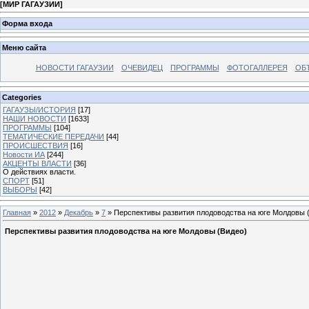
[
МИР ГАГАУЗИИ
]
Форма входа
Меню сайта
НОВОСТИ ГАГАУЗИИ
ОЧЕВИДЕЦ
ПРОГРАММЫ
ФОТОГАЛЛЕРЕЯ
ОБ
Categories
ГАГАУЗЫ/ИСТОРИЯ
[17]
НАШИ НОВОСТИ
[1633]
ПРОГРАММЫ
[104]
ТЕМАТИЧЕСКИЕ ПЕРЕДАЧИ
[44]
ПРОИСШЕСТВИЯ
[16]
Новости ИА
[244]
АКЦЕНТЫ ВЛАСТИ
[36]
О действиях власти.
СПОРТ
[51]
ВЫБОРЫ
[42]
Главная
»
2012
»
Декабрь
»
7
» Перспективы развития плодоводства на юге Молдовы 
Перспективы развития плодоводства на юге Молдовы (Видео)