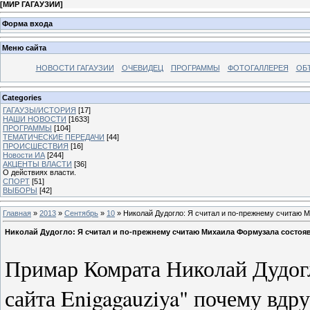
[
МИР ГАГАУЗИИ
]
Форма входа
Меню сайта
НОВОСТИ ГАГАУЗИИ
ОЧЕВИДЕЦ
ПРОГРАММЫ
ФОТОГАЛЛЕРЕЯ
ОБ
Categories
ГАГАУЗЫ/ИСТОРИЯ
[17]
НАШИ НОВОСТИ
[1633]
ПРОГРАММЫ
[104]
ТЕМАТИЧЕСКИЕ ПЕРЕДАЧИ
[44]
ПРОИСШЕСТВИЯ
[16]
Новости ИА
[244]
АКЦЕНТЫ ВЛАСТИ
[36]
О действиях власти.
СПОРТ
[51]
ВЫБОРЫ
[42]
Главная
»
2013
»
Сентябрь
»
10
» Николай Дудогло: Я считал и по-прежнему считаю
Николай Дудогло: Я считал и по-прежнему считаю Михаила Формузала состо
Примар Комрата Николай Дудогл
сайта
Enigagauziya
" почему вдру