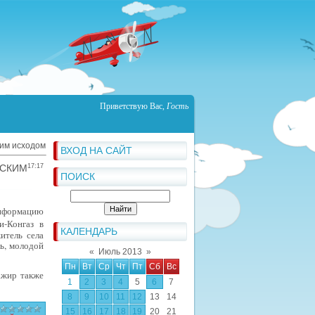
Приветствую Вас
,
Гость
ким исходом
ВХОД НА САЙТ
ЕСКИМ
17:17
ПОИСК
нформацию
и-Конгаз в
КАЛЕНДАРЬ
итель села
ь, молодой
«
Июль 2013
»
Пн
Вт
Ср
Чт
Пт
Сб
Вс
ажир также
1
2
3
4
5
6
7
8
9
10
11
12
13
14
15
16
17
18
19
20
21