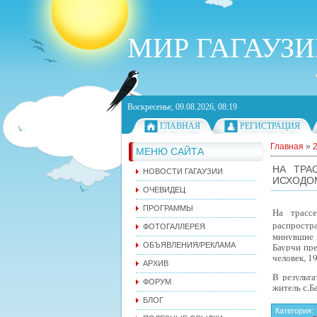
МИР ГАГАУЗ
Воскресенье, 09.08.2026, 08:19
ГЛАВНАЯ
РЕГИСТРАЦИЯ
Главная
»
МЕНЮ САЙТА
НА ТРА
НОВОСТИ ГАГАУЗИИ
ИСХОДО
ОЧЕВИДЕЦ
ПРОГРАММЫ
На трасс
распрост
ФОТОГАЛЛЕРЕЯ
минувшие 
ОБЪЯВЛЕНИЯ/РЕКЛАМА
Баурчи пре
человек, 1
АРХИВ
В результа
ФОРУМ
житель с.Б
БЛОГ
Категория
: