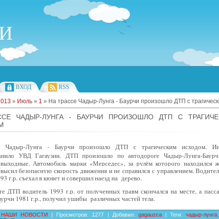
ИИ
ВХОД
RSS
2013
»
Июль
»
1
» На трассе Чадыр-Лунга - Баурчи произошло ДТП с трагичес
ССЕ ЧАДЫР-ЛУНГА - БАУРЧИ ПРОИЗОШЛО ДТП С ТРАГИЧ
М
е Чадыр-Лунга - Баурчи произошло ДТП с трагическим исходом. И
ранило УВД Гагаузии. ДТП произошло
по автодороге Чадыр-Лунга-Баурч
выходные. Автомобиль марки «Мерседес», за рулём которого находился ж
высил безопасную скорость движения и не справился с управлением. Водител
993 г.р. съехал в кювет и совершил наезд на дерево.
те ДТП водитель 1993 г.р. от полученных травм скончался на месте, а пасс
аурчи 1981 г.р., получил
ушибы различных частей тела.
НАШИ НОВОСТИ
|
Просмотров
:
1277
|
Добавил
:
gagauzca
|
Теги
:
чадыр-лунга.