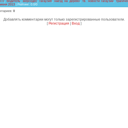
ТП
,
Водитель
,
мерседес
,
гагаузия
,
наезд на дерево
,
тв. новости гагаузии
,
трагиче
 июня 2013
|
Рейтинг
:
0.0
/
0
нтариев
:
0
Добавлять комментарии могут только зарегистрированные пользователи.
[
Регистрация
|
Вход
]