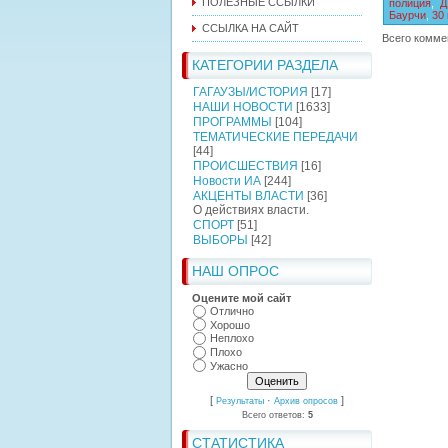
ПОЛЕЗНЫЕ ССЫЛКИ
полиция
,
Д
Баурчи
,
30
ССЫЛКА НА САЙТ
Всего комме
КАТЕГОРИИ РАЗДЕЛА
ГАГАУЗЫ/ИСТОРИЯ
[17]
НАШИ НОВОСТИ
[1633]
ПРОГРАММЫ
[104]
ТЕМАТИЧЕСКИЕ ПЕРЕДАЧИ
[44]
ПРОИСШЕСТВИЯ
[16]
Новости ИА
[244]
АКЦЕНТЫ ВЛАСТИ
[36]
О действиях власти.
СПОРТ
[51]
ВЫБОРЫ
[42]
НАШ ОПРОС
Оцените мой сайт
Отлично
Хорошо
Неплохо
Плохо
Ужасно
[
·
]
Результаты
Архив опросов
Всего ответов:
5
СТАТИСТИКА