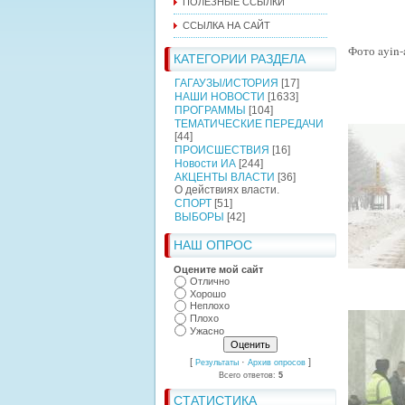
ПОЛЕЗНЫЕ ССЫЛКИ
ССЫЛКА НА САЙТ
Фото
ayin
-
КАТЕГОРИИ РАЗДЕЛА
ГАГАУЗЫ/ИСТОРИЯ
[17]
НАШИ НОВОСТИ
[1633]
ПРОГРАММЫ
[104]
ТЕМАТИЧЕСКИЕ ПЕРЕДАЧИ
[44]
ПРОИСШЕСТВИЯ
[16]
Новости ИА
[244]
АКЦЕНТЫ ВЛАСТИ
[36]
О действиях власти.
СПОРТ
[51]
ВЫБОРЫ
[42]
НАШ ОПРОС
Оцените мой сайт
Отлично
Хорошо
Неплохо
Плохо
Ужасно
[
·
]
Результаты
Архив опросов
Всего ответов:
5
СТАТИСТИКА