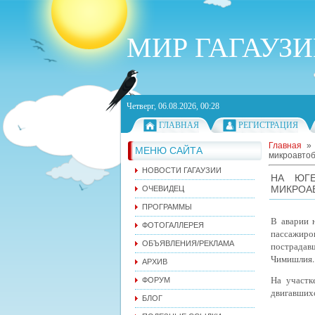
МИР ГАГАУЗ
Четверг, 06.08.2026, 00:28
ГЛАВНАЯ
РЕГИСТРАЦИЯ
Главная
МЕНЮ САЙТА
микроавтоб
НОВОСТИ ГАГАУЗИИ
НА ЮГЕ
МИКРОА
ОЧЕВИДЕЦ
ПРОГРАММЫ
В аварии 
ФОТОГАЛЛЕРЕЯ
пассажиро
ОБЪЯВЛЕНИЯ/РЕКЛАМА
пострадав
Чимишлия.
АРХИВ
На участк
ФОРУМ
двигавших
БЛОГ