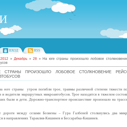
ИИ
ВХОД
RSS
»
2012
»
Декабрь
»
28
» На юге страны произошло лобовое столкновени
усов
 СТРАНЫ ПРОИЗОШЛО ЛОБОВОЕ СТОЛКНОВЕНИЕ РЕЙС
ВТОБУСОВ
на юге страны утром погибли трое, травмы различной степени тяжести п
в и водители маршрутных микроавтобусов. Трое находятся в тяжелом состоя
ших были и дети. Дорожно-транспортное происшествие произошло на трасс
е дороги между селами Бозиены – Гура Галбеней столкнулись два микр
ся в направлениях Тараклия-Кишинев и Бессарабка-Кишинев.