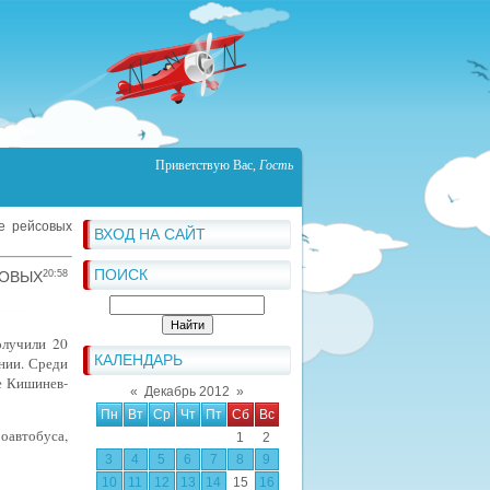
Приветствую Вас
,
Гость
е рейсовых
ВХОД НА САЙТ
ПОИСК
ОВЫХ
20:58
олучили 20
КАЛЕНДАРЬ
нии. Среди
е Кишинев-
«
Декабрь 2012
»
Пн
Вт
Ср
Чт
Пт
Сб
Вс
оавтобуса,
1
2
3
4
5
6
7
8
9
10
11
12
13
14
15
16