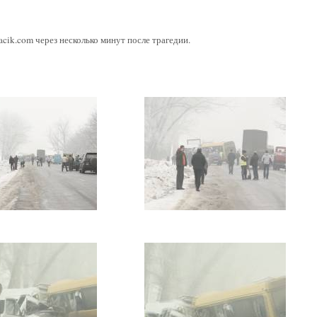
acik
.
com
через несколько минут после трагедии.