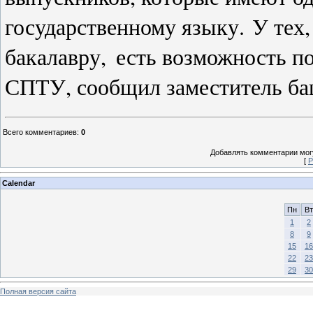
государственному языку.
У тех,
бакалавру,
есть возможность по
СПТУ, сообщил заместитель ба
Всего комментариев
:
0
Добавлять комментарии могу
[
Р
Calendar
Пн
Вт
1
2
8
9
15
16
22
23
29
30
Полная версия сайта