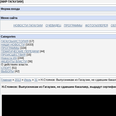
[
МИР ГАГАУЗИИ
]
Форма входа
Меню сайта
НОВОСТИ ГАГАУЗИИ
ОЧЕВИДЕЦ
ПРОГРАММЫ
ФОТОГАЛЛЕРЕЯ
ОБ
Categories
ГАГАУЗЫ/ИСТОРИЯ
[17]
НАШИ НОВОСТИ
[1633]
ПРОГРАММЫ
[104]
ТЕМАТИЧЕСКИЕ ПЕРЕДАЧИ
[44]
ПРОИСШЕСТВИЯ
[16]
Новости ИА
[244]
АКЦЕНТЫ ВЛАСТИ
[36]
О действиях власти.
СПОРТ
[51]
ВЫБОРЫ
[42]
Главная
»
2013
»
Июль
»
31
» Н.Стоянов: Выпускникам из Гагаузии, не сдавшим бакал
Н.Стоянов: Выпускникам из Гагаузии, не сдавшим бакалавр, выдадут сертифи