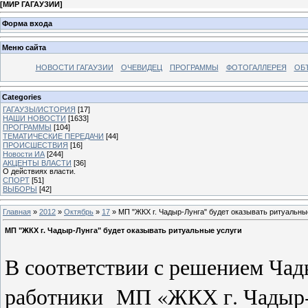
[
МИР ГАГАУЗИИ
]
Форма входа
Меню сайта
НОВОСТИ ГАГАУЗИИ
ОЧЕВИДЕЦ
ПРОГРАММЫ
ФОТОГАЛЛЕРЕЯ
ОБ
Categories
ГАГАУЗЫ/ИСТОРИЯ
[17]
НАШИ НОВОСТИ
[1633]
ПРОГРАММЫ
[104]
ТЕМАТИЧЕСКИЕ ПЕРЕДАЧИ
[44]
ПРОИСШЕСТВИЯ
[16]
Новости ИА
[244]
АКЦЕНТЫ ВЛАСТИ
[36]
О действиях власти.
СПОРТ
[51]
ВЫБОРЫ
[42]
Главная
»
2012
»
Октябрь
»
17
» МП "ЖКХ г. Чадыр-Лунга" будет оказывать ритуальны
МП "ЖКХ г. Чадыр-Лунга" будет оказывать ритуальные услуги
В соответствии с решением Чад
работники МП «ЖКХ г. Чадыр-Л