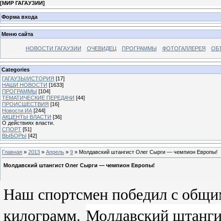
[
МИР ГАГАУЗИИ
]
Форма входа
Меню сайта
НОВОСТИ ГАГАУЗИИ
ОЧЕВИДЕЦ
ПРОГРАММЫ
ФОТОГАЛЛЕРЕЯ
ОБ
Categories
ГАГАУЗЫ/ИСТОРИЯ
[17]
НАШИ НОВОСТИ
[1633]
ПРОГРАММЫ
[104]
ТЕМАТИЧЕСКИЕ ПЕРЕДАЧИ
[44]
ПРОИСШЕСТВИЯ
[16]
Новости ИА
[244]
АКЦЕНТЫ ВЛАСТИ
[36]
О действиях власти.
СПОРТ
[51]
ВЫБОРЫ
[42]
Главная
»
2013
»
Апрель
»
9
» Молдавский штангист Олег Сырги — чемпион Европы!
Молдавский штангист Олег Сырги — чемпион Европы!
Наш спортсмен победил с общим
килограмм.
Молдавский штанги