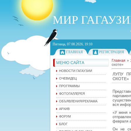
МИР ГАГАУЗ
Пятница, 07.08.2026, 19:10
ГЛАВНАЯ
РЕГИСТРАЦИЯ
Главная
»
МЕНЮ САЙТА
охоте»
НОВОСТИ ГАГАУЗИИ
ЛУПУ П
ОХОТЕ»
ОЧЕВИДЕЦ
ПРОГРАММЫ
Представ
ФОТОГАЛЛЕРЕЯ
парламен
существен
ОБЪЯВЛЕНИЯ/РЕКЛАМА
вся инфор
АРХИВ
«У меня н
ФОРУМ
отправлен
февраля а
БЛОГ
Он не см