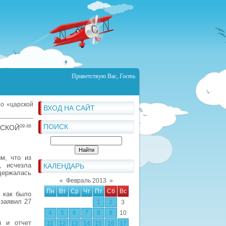
Приветствую Вас
,
Гость
о «царской
ВХОД НА САЙТ
ПОИСК
РСКОЙ
09:46
м, что из
, исчезла
КАЛЕНДАРЬ
одержалась
«
Февраль 2013
»
Пн
Вт
Ср
Чт
Пт
Сб
Вс
 как было
 заявил 27
1
2
3
4
5
6
7
8
9
10
н и отчет
11
12
13
14
15
16
17