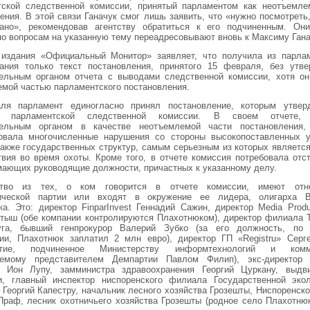
тской следственной комиссии, принятый парламентом как неотъемле
ения. В этой связи Ганачук смог лишь заявить, что «нужно посмотреть
вано», рекомендовав агентству обратиться к его подчиненным. Он
по вопросам на указанную тему переадресовывают вновь к Максиму Гана
 издания «Официальный Монитор» заявляет, что получила из парла
вания только текст постановления, принятого 15 февраля, без утве
тельным органом отчета с выводами следственной комиссии, хотя он
мой частью парламентского постановления.
ля парламент единогласно принял постановление, которым утвер
ой парламентской следственной комиссии. В своем отчете, 
тельным органом в качестве неотъемлемой части постановления,
ровала многочисленные нарушения со стороны высокопоставленных у
также государственных структур, самым серьезным из которых являетс
вия во время охоты. Кроме того, в отчете комиссия потребовала отс
мающих руководящие должности, причастных к указанному делу.
ство из тех, о ком говорится в отчете комиссии, имеют отн
ической партии или входят в окружение ее лидера, олигарха 
а. Это: директор FinparInvest Геннадий Сажин, директор Media Prod
тыш (обе компании контролируются Плахотнюком), директор филиала Ti
га, бывший генпрокурор Валерий Зубко (за его должность, по 
ии, Плахотнюк заплатил 2 млн евро), директор ГП «Registru» Серг
иятие, подчиненное Министерству информтехнологий и комму
яемому представителем Демпартии Павлом Филип), экс-директор 
a» Ион Лупу, замминистра здравоохранения Георгий Цуркану, выдв
и, главный инспектор ниспоренского филиала Государственной экол
 Георгий Капестру, начальник лесного хозяйства Грозешты, Ниспоренско
Праф, лесник охотничьего хозяйства Грозешты (родное село Плахотню