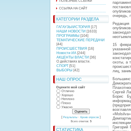
ПОЛЕЗНЫЕ ССЫЛКИ
парламен
постановл
ССЫЛКА НА САЙТ
опублико
очередь, 
КАТЕГОРИИ РАЗДЕЛА
Редакция
ГАГАУЗЫ/ИСТОРИЯ
[17]
опублико
НАШИ НОВОСТИ
[1633]
законода
ПРОГРАММЫ
[104]
неотъемле
ТЕМАТИЧЕСКИЕ ПЕРЕДАЧИ
[44]
15 февра
ПРОИСШЕСТВИЯ
[16]
указанн
Новости ИА
[244]
законода
АКЦЕНТЫ ВЛАСТИ
[36]
констати
О действиях власти.
охоты, а 
СПОРТ
[51]
происшест
ВЫБОРЫ
[42]
лиц, зани
Большин
НАШ ОПРОС
Демократ
Оцените мой сайт
Плахотнюк
Отлично
Сергей Ла
Хорошо
Борис Бу
Неплохо
информац
Плохо
(предпр
Ужасно
возглавл
«Molsilv
[
·
]
Результаты
Архив опросов
Демпарти
Всего ответов:
5
инспекции
Григорий 
СТАТИСТИКА