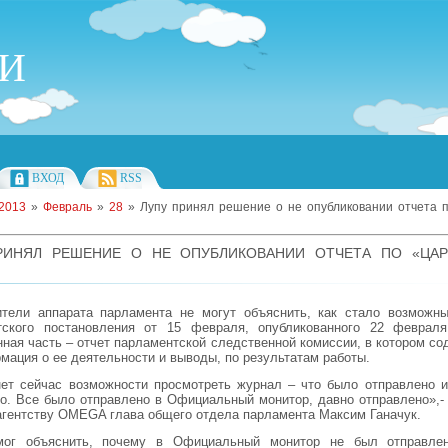
ИИ
ВХОД
RSS
2013
»
Февраль
»
28
» Лупу принял решение о не опубликовании отчета п
РИНЯЛ РЕШЕНИЕ О НЕ ОПУБЛИКОВАНИИ ОТЧЕТА ПО «ЦА
ители аппарата парламента не могут объяснить, как стало возможны
тского постановления от 15 февраля, опубликованного 22 февраля
ная часть – отчет парламентской следственной комиссии, в котором с
мация о ее деятельности и выводы, по результатам работы.
ет сейчас возможности просмотреть журнал – что было отправлено и
о. Все было отправлено в Официальный монитор, давно отправлено»,-
гентству OMEGA глава общего отдела парламента Максим Ганачук.
ог объяснить, почему в Официальный монитор не был отправле