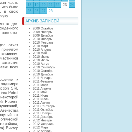
мая часть
18
19
20
21
22
23
24
, что было
25
26
27
28
и, в свою
чуку.
АРХИВ ЗАПИСЕЙ
мента для
ржденного
2009 Октябрь
2009 Ноябрь
 является
2009 Декабрь
2010 Январь
2010 Февраль
дил отчет
2010 Март
принятом
2010 Апрель
2010 Май
 комиссия
2010 Июнь
частников
2010 Июль
я сокрытие
2010 Август
тавки всех
2010 Сентябрь
2010 Октябрь
2010 Декабрь
2011 Январь
ошение к
2011 Февраль
Владимира
2011 Март
uction SRL
2011 Апрель
2011 Май
rex-Petrol
2011 Июнь
некоторой
2011 Июль
ей Рэилян
2011 Август
никаций,
2011 Сентябрь
2011 Октябрь
Агентства
2011 Ноябрь
инутый от
2011 Декабрь
огической
2012 Январь
го района,
2012 Февраль
2012 Март
ка) Виктор
2012 Апрель