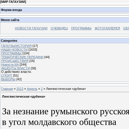
[
МИР ГАГАУЗИИ
]
Форма входа
Меню сайта
НОВОСТИ ГАГАУЗИИ
ОЧЕВИДЕЦ
ПРОГРАММЫ
ФОТОГАЛЛЕРЕЯ
ОБ
Categories
ГАГАУЗЫ/ИСТОРИЯ
[17]
НАШИ НОВОСТИ
[1633]
ПРОГРАММЫ
[104]
ТЕМАТИЧЕСКИЕ ПЕРЕДАЧИ
[44]
ПРОИСШЕСТВИЯ
[16]
Новости ИА
[244]
АКЦЕНТЫ ВЛАСТИ
[36]
О действиях власти.
СПОРТ
[51]
ВЫБОРЫ
[42]
Главная
»
2013
»
Апрель
»
2
» Лингвистическая «дубина»
Лингвистическая «дубина»
За незнание румынского русско
в угол молдавского общества