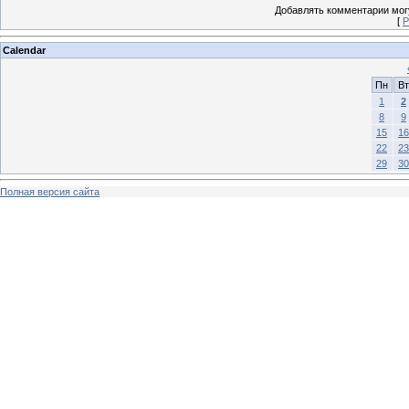
Добавлять комментарии могу
[
Р
Calendar
Пн
Вт
1
2
8
9
15
16
22
23
29
30
Полная версия сайта