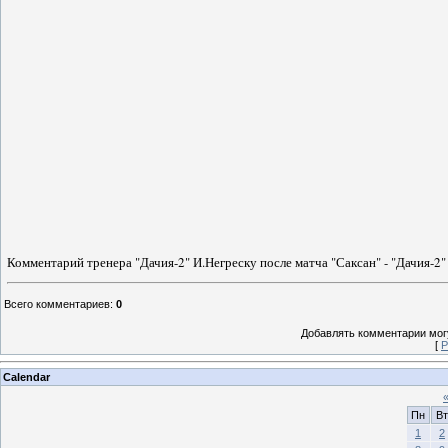
Комментарий тренера "Дачия-2" И.Негреску после матча "Саксан" - "Дачия-2"
Всего комментариев
:
0
Добавлять комментарии могу
[
Р
Calendar
Пн
Вт
1
2