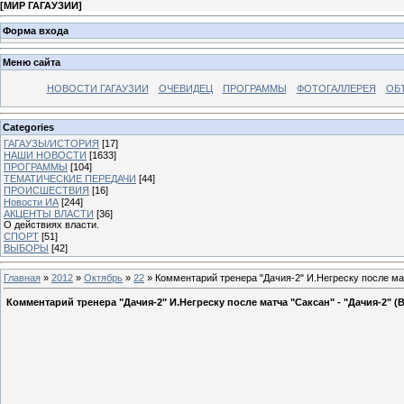
[
МИР ГАГАУЗИИ
]
Форма входа
Меню сайта
НОВОСТИ ГАГАУЗИИ
ОЧЕВИДЕЦ
ПРОГРАММЫ
ФОТОГАЛЛЕРЕЯ
ОБ
Categories
ГАГАУЗЫ/ИСТОРИЯ
[17]
НАШИ НОВОСТИ
[1633]
ПРОГРАММЫ
[104]
ТЕМАТИЧЕСКИЕ ПЕРЕДАЧИ
[44]
ПРОИСШЕСТВИЯ
[16]
Новости ИА
[244]
АКЦЕНТЫ ВЛАСТИ
[36]
О действиях власти.
СПОРТ
[51]
ВЫБОРЫ
[42]
Главная
»
2012
»
Октябрь
»
22
» Комментарий тренера "Дачия-2" И.Негреску после ма
Комментарий тренера "Дачия-2" И.Негреску после матча "Саксан" - "Дачия-2" 