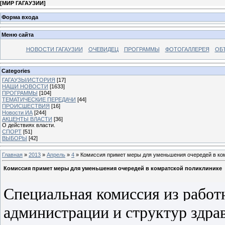
[
МИР ГАГАУЗИИ
]
Форма входа
Меню сайта
НОВОСТИ ГАГАУЗИИ
ОЧЕВИДЕЦ
ПРОГРАММЫ
ФОТОГАЛЛЕРЕЯ
ОБ
Categories
ГАГАУЗЫ/ИСТОРИЯ
[17]
НАШИ НОВОСТИ
[1633]
ПРОГРАММЫ
[104]
ТЕМАТИЧЕСКИЕ ПЕРЕДАЧИ
[44]
ПРОИСШЕСТВИЯ
[16]
Новости ИА
[244]
АКЦЕНТЫ ВЛАСТИ
[36]
О действиях власти.
СПОРТ
[51]
ВЫБОРЫ
[42]
Главная
»
2013
»
Апрель
»
4
» Комиссия примет меры для уменьшения очередей в ко
Комиссия примет меры для уменьшения очередей в комратской поликлинике
Специальная комиссия из работ
администрации и структур здра