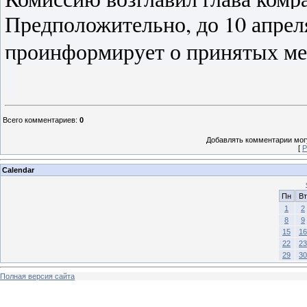
Предположительно, до 10 апрел
проинформирует о принятых ме
Всего комментариев
:
0
Добавлять комментарии могу
[
Р
Calendar
Пн
Вт
1
2
8
9
15
16
22
23
29
30
Полная версия сайта