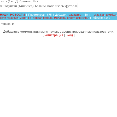
инков (Сер.Добриогло, 87).
лан Мунтян (Кишинев). Бельцы, поле школы футбола
.
НАШИ НОВОСТИ
|
Просмотров
:
675
|
Добавил
:
gagauzca
|
Теги
:
гагаузия
,
футбол
,
ости гагаузии
,
маяк
,
ТВ
,
первая победа
,
молдова
,
спорт
,
дивизия А
|
Рейтинг
:
5.0
/
1
нтариев
:
0
Добавлять комментарии могут только зарегистрированные пользователи.
[
Регистрация
|
Вход
]