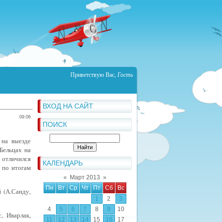
Приветствую Вас
,
Гость
ВХОД НА САЙТ
09:06
ПОИСК
 на выезде
Бельцах на
 отличился
КАЛЕНДАРЬ
 по итогам
«
Март 2013
»
Пн
Вт
Ср
Чт
Пт
Сб
Вс
 (А.Санду,
1
2
3
4
5
6
7
8
9
10
, Иварлак,
11
12
13
14
15
16
17