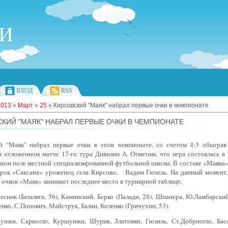
ИИ
ВХОД
RSS
2013
»
Март
»
25
» Кирсовский "Маяк" набрал первые очки в чемпионате
КИЙ "МАЯК" НАБРАЛ ПЕРВЫЕ ОЧКИ В ЧЕМПИОНАТЕ
й "Маяк" набрал первые очки в этом чемпионате, со счетом 4:3 обыграв
 отложенном матче 17-го тура Дивизии А. Отметим, что игра состоялась в 
ном поле местной специализированной футбольной школы. В составе «Маяка»
рок «Саксана» уроженец села Кирсово,
Вадим Гюзель. На данный момент,
очков «Маяк» занимает последнее место в турнирной таблице.
сник (Бешляга, 56), Каминский, Берко (Палади, 28), Шпанера, Ю.Ламбарский
енко, С.Попович, Майструк, Балан, Коленко (Гричухин, 53).
унжи, Сариогло, Куршунжи, Шурик, Златовян, Гюзиль, Ст.Добриогло, Басс