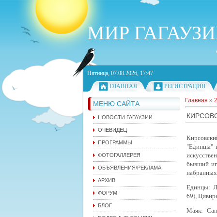
МИР ГАГАУЗ
Пятница, 07.08.2026, 17:47
ГЛАВНАЯ
РЕГИСТРАЦИЯ
Главная
»
МЕНЮ САЙТА
КИРСОВС
НОВОСТИ ГАГАУЗИИ
ОЧЕВИДЕЦ
Кирсовски
ПРОГРАММЫ
"Единцы" в
искусствен
ФОТОГАЛЛЕРЕЯ
бывший иг
ОБЪЯВЛЕНИЯ/РЕКЛАМА
набранных 
АРХИВ
Единцы: Ле
ФОРУМ
69), Цивир
БЛОГ
Маяк: Сап