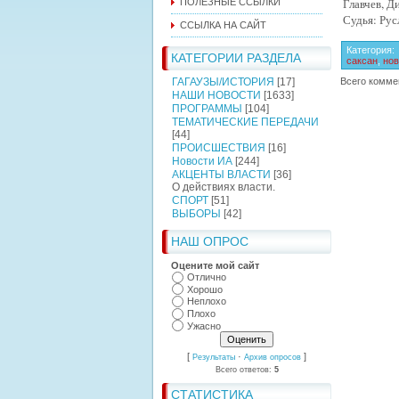
Главчев, Д
ПОЛЕЗНЫЕ ССЫЛКИ
Судья: Рус
ССЫЛКА НА САЙТ
Категория
:
КАТЕГОРИИ РАЗДЕЛА
саксан
,
нов
ГАГАУЗЫ/ИСТОРИЯ
[17]
Всего комме
НАШИ НОВОСТИ
[1633]
ПРОГРАММЫ
[104]
ТЕМАТИЧЕСКИЕ ПЕРЕДАЧИ
[44]
ПРОИСШЕСТВИЯ
[16]
Новости ИА
[244]
АКЦЕНТЫ ВЛАСТИ
[36]
О действиях власти.
СПОРТ
[51]
ВЫБОРЫ
[42]
НАШ ОПРОС
Оцените мой сайт
Отлично
Хорошо
Неплохо
Плохо
Ужасно
[
·
]
Результаты
Архив опросов
Всего ответов:
5
СТАТИСТИКА