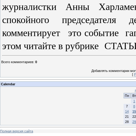
журналистки Анны Харламе
спокойного председателя д
комментирует это событие гага
этом читайте в рубрике СТАТЬ
Всего комментариев
:
0
Добавлять комментарии могу
[
Р
Calendar
Пн
Вт
1
7
8
14
15
21
22
28
29
Полная версия сайта