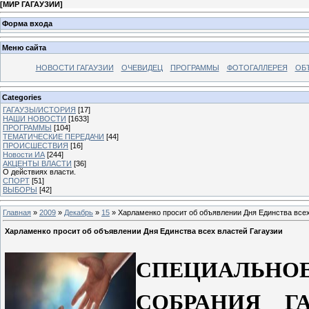
[
МИР ГАГАУЗИИ
]
Форма входа
Меню сайта
НОВОСТИ ГАГАУЗИИ
ОЧЕВИДЕЦ
ПРОГРАММЫ
ФОТОГАЛЛЕРЕЯ
ОБ
Categories
ГАГАУЗЫ/ИСТОРИЯ
[17]
НАШИ НОВОСТИ
[1633]
ПРОГРАММЫ
[104]
ТЕМАТИЧЕСКИЕ ПЕРЕДАЧИ
[44]
ПРОИСШЕСТВИЯ
[16]
Новости ИА
[244]
АКЦЕНТЫ ВЛАСТИ
[36]
О действиях власти.
СПОРТ
[51]
ВЫБОРЫ
[42]
Главная
»
2009
»
Декабрь
»
15
» Харламенко просит об объявлении Дня Единства всех
Харламенко просит об объявлении Дня Единства всех властей Гагаузии
СПЕЦИАЛЬНО
СОБРАНИЯ ГА