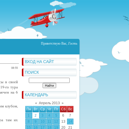
Приветствую Вас
,
Гость
ВХОД НА САЙТ
08:55
ПОИСК
сы в своей
19-го тура
мечен на 6
КАЛЕНДАРЬ
«
Апрель 2013
»
им клубом,
Пн
Вт
Ср
Чт
Пт
Сб
Вс
1
2
3
4
5
6
7
ра там их
8
9
10
11
12
13
14
15
16
17
18
19
20
21