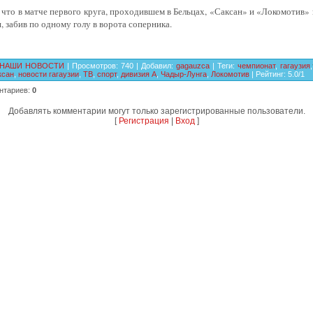
что в матче первого круга, проходившем в Бельцах, «Саксан» и «Локомотив»
, забив по одному голу в ворота соперника.
НАШИ НОВОСТИ
|
Просмотров
:
740
|
Добавил
:
gagauzca
|
Теги
:
чемпионат
,
гагаузия
,
ксан
,
новости гагаузии
,
ТВ
,
спорт
,
дивизия А
,
Чадыр-Лунга
,
Локомотив
|
Рейтинг
:
5.0
/
1
нтариев
:
0
Добавлять комментарии могут только зарегистрированные пользователи.
[
Регистрация
|
Вход
]