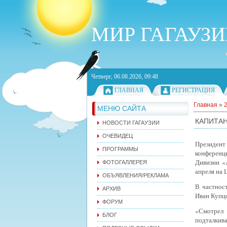
МИР ГАГАУЗ
Четверг, 06.08.2026, 09:48
ГЛАВНАЯ
РЕГИСТРАЦИЯ
Главная
»
МЕНЮ САЙТА
КАПИТАН
НОВОСТИ ГАГАУЗИИ
ОЧЕВИДЕЦ
Президент
ПРОГРАММЫ
конференц
Дивизии «
ФОТОГАЛЛЕРЕЯ
апреля на 
ОБЪЯВЛЕНИЯ/РЕКЛАМА
В частнос
АРХИВ
Иван Купцо
ФОРУМ
«Смотрел 
БЛОГ
подталкива