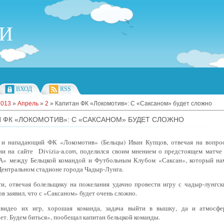
ИИ
ВХОД
RSS
2013
»
Апрель
»
2
» Капитан ФК «Локомотив»: С «Саксаном» будет сложно
 ФК «ЛОКОМОТИВ»: С «САКСАНОМ» БУДЕТ СЛОЖНО
 и нападающий ФК «Локомотив» (Бельцы) Иван Купцов, отвечая на вопро
ии на сайте
Divizia
.
, поделился своим мнением о предстоящем матче 
-
a
com
А» между Бельцкой командой и Футбольным Клубом «Саксан», который на
Центральном стадионе города Чадыр-Лунга.
ти, отвечая болельщику на пожелания удачно провести игру с чадыр-лунгск
в заявил, что с «Саксаном» будет очень сложно.
видео их игр, хорошая команда, задача выйти в вышку, да и атмосфе
ет. Будем биться», пообещал капитан бельцкой команды.