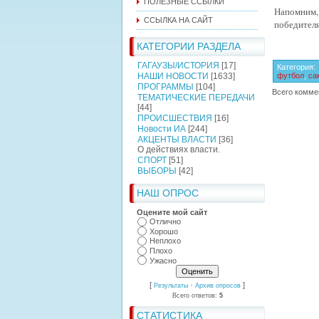
ПОЛЕЗНЫЕ ССЫЛКИ
Напомним, 
ССЫЛКА НА САЙТ
победителя
КАТЕГОРИИ РАЗДЕЛА
ГАГАУЗЫ/ИСТОРИЯ
[17]
Категория
:
НАШИ НОВОСТИ
[1633]
футбол
,
са
ПРОГРАММЫ
[104]
Всего комме
ТЕМАТИЧЕСКИЕ ПЕРЕДАЧИ
[44]
ПРОИСШЕСТВИЯ
[16]
Новости ИА
[244]
АКЦЕНТЫ ВЛАСТИ
[36]
О действиях власти.
СПОРТ
[51]
ВЫБОРЫ
[42]
НАШ ОПРОС
Оцените мой сайт
Отлично
Хорошо
Неплохо
Плохо
Ужасно
[
·
]
Результаты
Архив опросов
Всего ответов:
5
СТАТИСТИКА