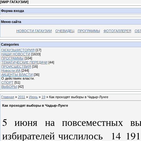
[
МИР ГАГАУЗИИ
]
Форма входа
Меню сайта
НОВОСТИ ГАГАУЗИИ
ОЧЕВИДЕЦ
ПРОГРАММЫ
ФОТОГАЛЛЕРЕЯ
ОБ
Categories
ГАГАУЗЫ/ИСТОРИЯ
[17]
НАШИ НОВОСТИ
[1633]
ПРОГРАММЫ
[104]
ТЕМАТИЧЕСКИЕ ПЕРЕДАЧИ
[44]
ПРОИСШЕСТВИЯ
[16]
Новости ИА
[244]
АКЦЕНТЫ ВЛАСТИ
[36]
О действиях власти.
СПОРТ
[51]
ВЫБОРЫ
[42]
Главная
»
2011
»
Июнь
»
19
» Как проходят выборы в Чадыр-Лунге
Как проходят выборы в Чадыр-Лунге
5 июня на повсеместных вы
избирателей числилось 14 191