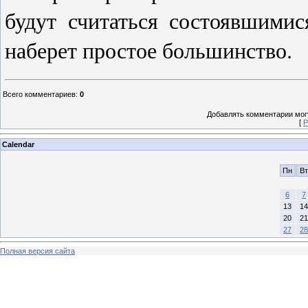
будут считаться состоявшимис
наберет простое большинство.
Всего комментариев
:
0
Добавлять комментарии могу
[
Р
Calendar
Пн
Вт
6
7
13
14
20
21
27
28
Полная версия сайта