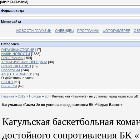
[
МИР ГАГАУЗИИ
]
Форма входа
Меню сайта
НОВОСТИ ГАГАУЗИИ
ОЧЕВИДЕЦ
ПРОГРАММЫ
ФОТОГАЛЛЕРЕЯ
ОБ
Categories
ГАГАУЗЫ/ИСТОРИЯ
[17]
НАШИ НОВОСТИ
[1633]
ПРОГРАММЫ
[104]
ТЕМАТИЧЕСКИЕ ПЕРЕДАЧИ
[44]
ПРОИСШЕСТВИЯ
[16]
Новости ИА
[244]
АКЦЕНТЫ ВЛАСТИ
[36]
О действиях власти.
СПОРТ
[51]
ВЫБОРЫ
[42]
Главная
»
2012
»
Ноябрь
»
20
» Кагульская «Гамма-2» не устояла перед натиском БК
Кагульская «Гамма-2» не устояла перед натиском БК «Чадыр-Баскет»
Кагульская баскетбольная коман
достойного сопротивления БК «