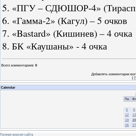
5. «ПГУ – СДЮШОР-4» (Тираспо
6. «Гамма-2» (Кагул) – 5 очков
7. «Bastard» (Кишинев) – 4 очка
8. БК «Каушаны» - 4 очка
Всего комментариев
:
0
Добавлять комментарии могу
[
Р
Calendar
Пн
Вт
5
6
12
13
19
20
26
27
Полная версия сайта