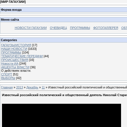
[
МИР ГАГАУЗИИ
]
Форма входа
Меню сайта
НОВОСТИ ГАГАУЗИИ
ОЧЕВИДЕЦ
ПРОГРАММЫ
ФОТОГАЛЛЕРЕЯ
ОБ
Categories
ГАГАУЗЫ/ИСТОРИЯ
[17]
НАШИ НОВОСТИ
[1633]
ПРОГРАММЫ
[104]
ТЕМАТИЧЕСКИЕ ПЕРЕДАЧИ
[44]
ПРОИСШЕСТВИЯ
[16]
Новости ИА
[244]
АКЦЕНТЫ ВЛАСТИ
[36]
О действиях власти.
СПОРТ
[51]
ВЫБОРЫ
[42]
Главная
»
2013
»
Декабрь
»
11
» Известный российский политический и общественный 
Известный российский политический и общественный деятель Николай Старик