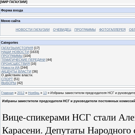
[
МИР ГАГАУЗИИ
]
Форма входа
Меню сайта
НОВОСТИ ГАГАУЗИИ
ОЧЕВИДЕЦ
ПРОГРАММЫ
ФОТОГАЛЛЕРЕЯ
ОБ
Categories
ГАГАУЗЫ/ИСТОРИЯ
[17]
НАШИ НОВОСТИ
[1633]
ПРОГРАММЫ
[104]
ТЕМАТИЧЕСКИЕ ПЕРЕДАЧИ
[44]
ПРОИСШЕСТВИЯ
[16]
Новости ИА
[244]
АКЦЕНТЫ ВЛАСТИ
[36]
О действиях власти.
СПОРТ
[51]
ВЫБОРЫ
[42]
Главная
»
2012
»
Ноябрь
»
13
» Избраны заместители председателя НСГ и руководит
Избраны заместители председателя НСГ и руководители постоянных комисси
Вице-спикерами НСГ стали Але
Карасени. Депутаты Народного с