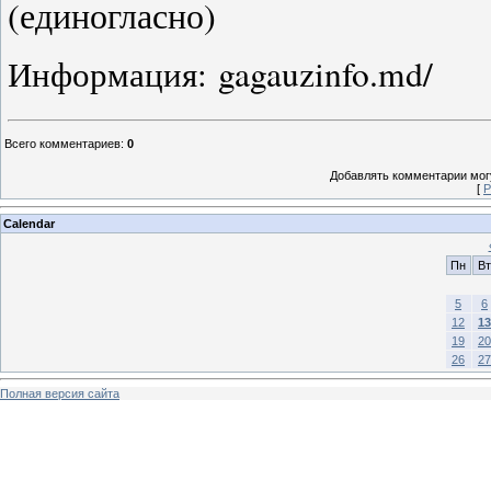
(единогласно)
Информация:
gagauzinfo.md/
Всего комментариев
:
0
Добавлять комментарии могу
[
Р
Calendar
Пн
Вт
5
6
12
13
19
20
26
27
Полная версия сайта