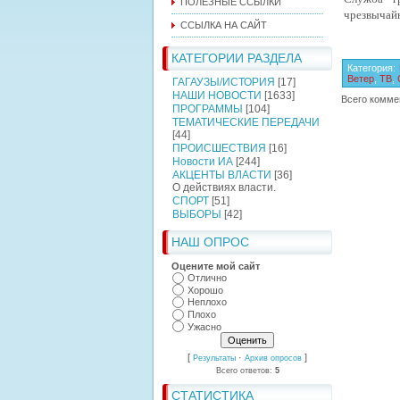
ПОЛЕЗНЫЕ ССЫЛКИ
чрезвычайн
ССЫЛКА НА САЙТ
КАТЕГОРИИ РАЗДЕЛА
Категория
:
Ветер
,
ТВ
,
ГАГАУЗЫ/ИСТОРИЯ
[17]
НАШИ НОВОСТИ
[1633]
Всего комме
ПРОГРАММЫ
[104]
ТЕМАТИЧЕСКИЕ ПЕРЕДАЧИ
[44]
ПРОИСШЕСТВИЯ
[16]
Новости ИА
[244]
АКЦЕНТЫ ВЛАСТИ
[36]
О действиях власти.
СПОРТ
[51]
ВЫБОРЫ
[42]
НАШ ОПРОС
Оцените мой сайт
Отлично
Хорошо
Неплохо
Плохо
Ужасно
[
·
]
Результаты
Архив опросов
Всего ответов:
5
СТАТИСТИКА