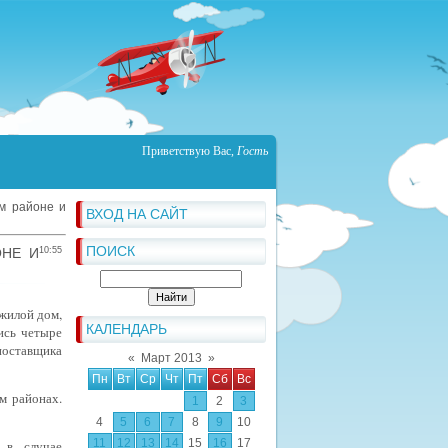
Приветствую Вас
,
Гость
ом районе и
ВХОД НА САЙТ
ПОИСК
ОНЕ И
10:55
 жилой дом,
КАЛЕНДАРЬ
ись четыре
поставщика
«
Март 2013
»
Пн
Вт
Ср
Чт
Пт
Сб
Вс
м районах.
1
2
3
4
5
6
7
8
9
10
11
12
13
14
15
16
17
 в случае