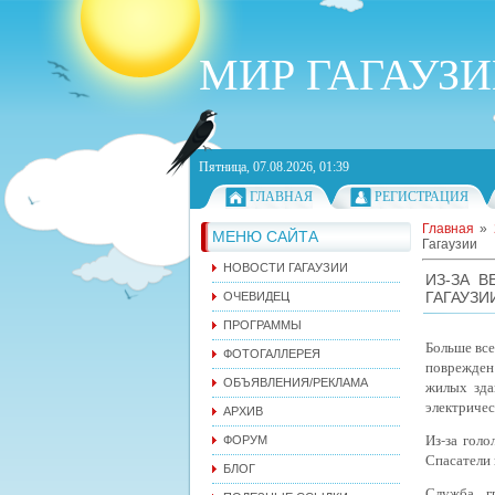
МИР ГАГАУЗ
Пятница, 07.08.2026, 01:39
ГЛАВНАЯ
РЕГИСТРАЦИЯ
Главная
»
МЕНЮ САЙТА
Гагаузии
НОВОСТИ ГАГАУЗИИ
ИЗ-ЗА 
ГАГАУЗИ
ОЧЕВИДЕЦ
ПРОГРАММЫ
Больше все
ФОТОГАЛЛЕРЕЯ
поврежден 
ОБЪЯВЛЕНИЯ/РЕКЛАМА
жилых зда
электричес
АРХИВ
Из-за гол
ФОРУМ
Спасатели 
БЛОГ
Служба г