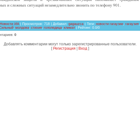
ых и сложных ситуаций незамедлительно звонить по телефону 901.
Новости ИА
|
Просмотров
:
718
|
Добавил
:
gagauzca
|
Теги
:
новости гагаузии
,
гагаузия
,
Сильный
,
молдова
,
стихия
,
гололедица
,
климат
|
Рейтинг
:
0.0
/
0
нтариев
:
0
Добавлять комментарии могут только зарегистрированные пользователи.
[
Регистрация
|
Вход
]