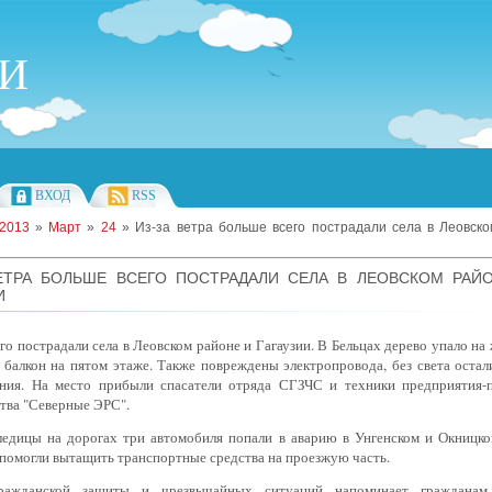
ИИ
ВХОД
RSS
2013
»
Март
»
24
» Из-за ветра больше всего пострадали села в Леовск
ВЕТРА БОЛЬШЕ ВСЕГО ПОСТРАДАЛИ СЕЛА В ЛЕОВСКОМ РАЙ
И
го пострадали села в Леовском районе и Гагаузии. В Бельцах дерево упало на
балкон на пятом этаже. Также повреждены электропровода, без света остал
ния. На место прибыли спасатели отряда СГЗЧС и техники предприятия-
тва "Северные ЭРС".
оледицы на дорогах три автомобиля попали в аварию в Унгенском и Окницко
помогли вытащить транспортные средства на проезжую часть.
ражданской защиты и чрезвычайных ситуаций напоминает гражданам