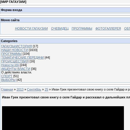
[
МИР ГАГАУЗИИ
]
Форма входа
Меню сайта
НОВОСТИ ГАГАУЗИИ
ОЧЕВИДЕЦ
ПРОГРАММЫ
ФОТОГАЛЛЕРЕЯ
ОБ
Categories
ГАГАУЗЫ/ИСТОРИЯ
[17]
НАШИ НОВОСТИ
[1633]
ПРОГРАММЫ
[104]
ТЕМАТИЧЕСКИЕ ПЕРЕДАЧИ
[44]
ПРОИСШЕСТВИЯ
[16]
Новости ИА
[244]
АКЦЕНТЫ ВЛАСТИ
[36]
О действиях власти.
СПОРТ
[51]
ВЫБОРЫ
[42]
Главная
»
2013
»
Сентябрь
»
25
» Иван Грек презентовал свою книгу о селе Гайдар и 
Иван Грек презентовал свою книгу о селе Гайдар и рассказал о дальнейших п