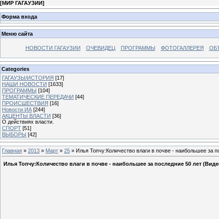
[
МИР ГАГАУЗИИ
]
Форма входа
Меню сайта
НОВОСТИ ГАГАУЗИИ
ОЧЕВИДЕЦ
ПРОГРАММЫ
ФОТОГАЛЛЕРЕЯ
ОБ
Categories
ГАГАУЗЫ/ИСТОРИЯ
[17]
НАШИ НОВОСТИ
[1633]
ПРОГРАММЫ
[104]
ТЕМАТИЧЕСКИЕ ПЕРЕДАЧИ
[44]
ПРОИСШЕСТВИЯ
[16]
Новости ИА
[244]
АКЦЕНТЫ ВЛАСТИ
[36]
О действиях власти.
СПОРТ
[51]
ВЫБОРЫ
[42]
Главная
»
2013
»
Март
»
25
» Илья Топчу:Количество влаги в почве - наибольшее за п
Илья Топчу:Количество влаги в почве - наибольшее за последние 50 лет (Виде