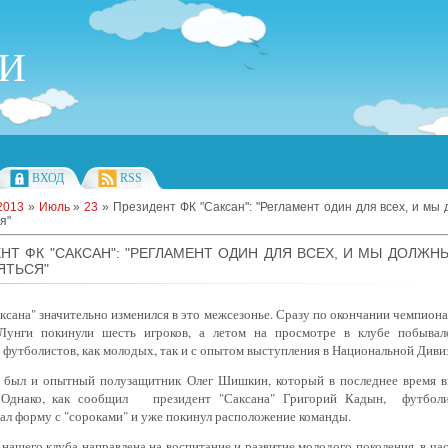
ИИ
ВХОД
RSS
2013
»
Июль
»
23
» Президент ФК "Саксан": "Регламент один для всех, и мы
я"
НТ ФК "САКСАН": "РЕГЛАМЕНТ ОДИН ДЛЯ ВСЕХ, И МЫ ДОЛЖН
ЯТЬСЯ"
ксана" значительно изменился в это межсезонье. Сразу по окончании чемпион
Лунги покинули шесть игроков, а летом на просмотре в клубе побыва
 футболистов, как молодых, так и с опытом выступления в Национальной Диви
 был и опытный полузащитник Олег Шишкин, который в последнее время в
 Однако, как сообщил президент "Саксана" Григорий Кадын, футболи
л форму с "сороками" и уже покинул расположение команды.
 нашего клуба направлена на воспитание и развитие молодого поколения, в ча