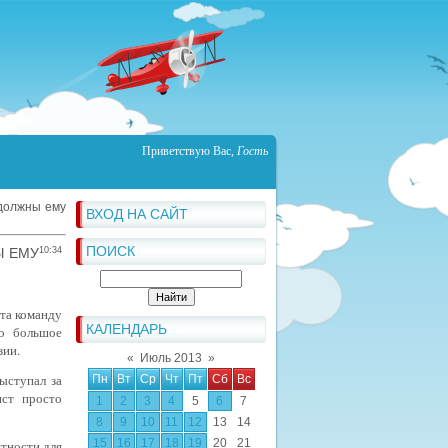
Приветствую Вас
,
Гость
 должны ему
ВХОД НА САЙТ
ПОИСК
Ы ЕМУ
10:34
ата команду
КАЛЕНДАРЬ
ло большое
зии.
«
Июль 2013
»
ыступал за
Пн
Вт
Ср
Чт
Пт
Сб
Вс
ст просто
1
2
3
4
5
6
7
8
9
10
11
12
13
14
15
16
17
18
19
20
21
стности для