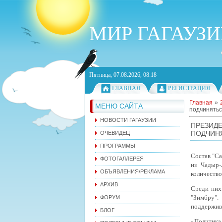
МИР ГАГАУЗ
Пятница, 07.08.2026, 08:18
ГЛАВНАЯ
РЕГИСТРАЦИЯ
Главная
»
МЕНЮ САЙТА
подчинятьс
НОВОСТИ ГАГАУЗИИ
ПРЕЗИДЕ
ПОДЧИН
ОЧЕВИДЕЦ
ПРОГРАММЫ
Состав "Са
ФОТОГАЛЛЕРЕЯ
из Чадыр-
ОБЪЯВЛЕНИЯ/РЕКЛАМА
количество
АРХИВ
Среди них
"Зимбру".
ФОРУМ
поддержива
БЛОГ
- Политика