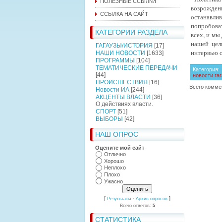
ПОЛЕЗНЫЕ ССЫЛКИ
возрождени
ССЫЛКА НА САЙТ
останавли
попробоват
КАТЕГОРИИ РАЗДЕЛА
всех, и мы
нашей цел
ГАГАУЗЫ/ИСТОРИЯ
[17]
интервью с
НАШИ НОВОСТИ
[1633]
ПРОГРАММЫ
[104]
ТЕМАТИЧЕСКИЕ ПЕРЕДАЧИ
Категория
:
[44]
новости га
ПРОИСШЕСТВИЯ
[16]
Всего комме
Новости ИА
[244]
АКЦЕНТЫ ВЛАСТИ
[36]
О действиях власти.
СПОРТ
[51]
ВЫБОРЫ
[42]
НАШ ОПРОС
Оцените мой сайт
Отлично
Хорошо
Неплохо
Плохо
Ужасно
[
·
]
Результаты
Архив опросов
Всего ответов:
5
СТАТИСТИКА