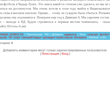
я футбола в Чадыр-Лунге. Это нам в какой-то степени уже удалось, но мы не
ваться на достигнутом. Мы очень хотели в этом году выйти в Национальну
ь силы в высшем эшелоне. Однако… этому не суждено было сбыться. Регламен
 должны ему подчиняться. Поиграем еще год в Дивизии А. Мы укрепим состав
и – выхода в НД. Будем стремиться к первым местам чемпионата, - сказ
айту Divizia-A.md.
НАШИ НОВОСТИ
|
Просмотров
:
794
|
Добавил
:
gagauzca
|
Теги
:
гагаузия
,
футбол
,
гаузии
,
ТВ
,
спорт
,
Григорий Кадын
,
президент клуба саксан
,
Интервью
|
Рейтинг
:
5.0
/
1
нтариев
:
0
Добавлять комментарии могут только зарегистрированные пользователи.
[
Регистрация
|
Вход
]