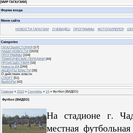
[
МИР ГАГАУЗИИ
]
Форма входа
Меню сайта
НОВОСТИ ГАГАУЗИИ
ОЧЕВИДЕЦ
ПРОГРАММЫ
ФОТОГАЛЛЕРЕЯ
ОБ
Categories
ГАГАУЗЫ/ИСТОРИЯ
[17]
НАШИ НОВОСТИ
[1633]
ПРОГРАММЫ
[104]
ТЕМАТИЧЕСКИЕ ПЕРЕДАЧИ
[44]
ПРОИСШЕСТВИЯ
[16]
Новости ИА
[244]
АКЦЕНТЫ ВЛАСТИ
[36]
О действиях власти.
СПОРТ
[51]
ВЫБОРЫ
[42]
Главная
»
2010
»
Сентябрь
»
24
» Футбол (ВИДЕО)
Футбол (ВИДЕО)
На стадионе г. Ча
местная футбольная