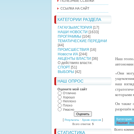
ПОЛЕЗНЫЕ ССЫЛКИ
ССЫЛКА НА САЙТ
КАТЕГОРИИ РАЗДЕЛА
ГАГАУЗЫ/ИСТОРИЯ
[17]
НАШИ НОВОСТИ
[1633]
ПРОГРАММЫ
[104]
ТЕМАТИЧЕСКИЕ ПЕРЕДАЧИ
[44]
ПРОИСШЕСТВИЯ
[16]
Новости ИА
[244]
Наш геопол
АКЦЕНТЫ ВЛАСТИ
[36]
О действиях власти.
автономии
СПОРТ
[51]
ВЫБОРЫ
[42]
«Они могу
ущемления 
НАШ ОПРОС
наш взгля
стратегиче
Оцените мой сайт
Отлично
которыми 
Хорошо
Неплохо
Он также 
Плохо
разрешён к
Ужасно
Категория
:
[
·
]
Результаты
Архив опросов
башкан
,
по
Всего ответов:
5
Всего комме
СТАТИСТИКА