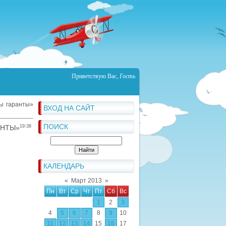
Приветствую Вас
,
Гость
ны гаранты»
ВХОД НА САЙТ
ПОИСК
АНТЫ»
19:38
КАЛЕНДАРЬ
«
Март 2013
»
Пн
Вт
Ср
Чт
Пт
Сб
Вс
1
2
3
4
5
6
7
8
9
10
11
12
13
14
15
16
17