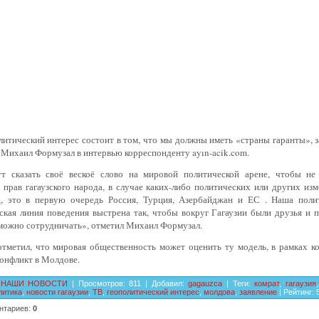
итический интерес состоит в том, что мы должны иметь «страны гаранты», з
 Михаил Формузал в интервью корреспонденту
ayın-ac
ik
.
com
.
т сказать своё вескоё слово на мировой политической арене, чтобы не
прав гагаузского народа, в случае каких-либо политических или других изм
д, это в первую очередь Россия, Турция, Азербайджан и ЕС . Наша поли
ская линия поведения выстрена так, чтобы вокруг Гагаузии были друзья и п
можно сотрудничать», отметил Михаил Формузал.
отметил, что мировая общественность может оценить ту модель, в рамках к
онфликт в Молдове.
НАШИ НОВОСТИ
|
Просмотров
:
811
|
Добавил
:
gagauzca
|
Теги
:
комрат
,
гагаузия
,
литика
,
новости гагаузии
,
ТВ
,
геополитический интерес
,
молдова
,
заявление
|
Рейтинг
:
нтариев
:
0