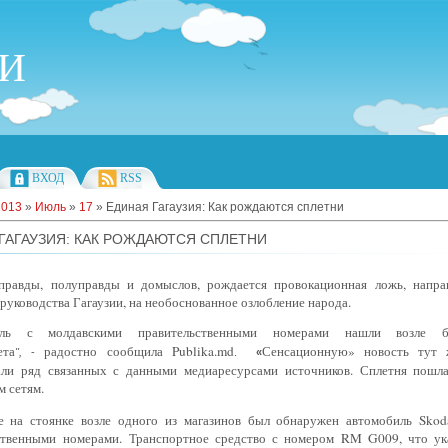
ИИ
ВХОД
RSS
2013
»
Июль
»
17
» Единая Гагаузия: Как рождаются сплетни
ГАГАУЗИЯ: КАК РОЖДАЮТСЯ СПЛЕТНИ
правды, полуправды и домыслов, рождается провокационная ложь, напра
руководства Гагаузии, на необоснованное озлобление народа.
иль с молдавскими правительственными номерами нашли возле бо
ета
радостно
сообщила Publika.md
Сенсационную» новость тут 
",
-
.
«
али ряд связанных с данными медиаресурсами источников. Сплетня пошл
 сетям.
е на стоянке возле
одного из магазинов был обнаружен автомобиль Skod
ственными
номерами.
Транспортное средство с номером
RM G009, что ук