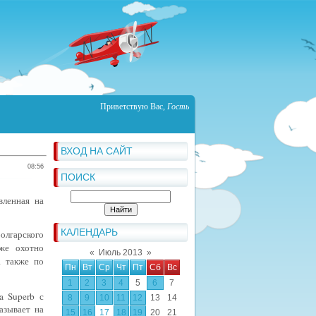
Приветствую Вас
,
Гость
ВХОД НА САЙТ
08:56
ПОИСК
вленная на
КАЛЕНДАРЬ
лгарского
же охотно
«
Июль 2013
»
а также по
Пн
Вт
Ср
Чт
Пт
Сб
Вс
1
2
3
4
5
6
7
a Superb с
8
9
10
11
12
13
14
азывает на
15
16
17
18
19
20
21