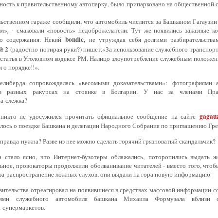
ность к правительственному автопарку, было
припарковано на общественной с
льственном гараже
сообщили, что автомобиль числится за Башканом Гагаузи
ом»
смаковали «новость» недоброжелатели
Тут же появились заказные к
,
-
.
bondic,
го содержания.
Некий
не
утруждая себя долгими разбирательств
№ 2
(радостно
потирая руки?) пишет
«За использование служебного
транспорт
:
 статья в Уголовном кодексе РМ. Налицо
злоупотребление служебным положение
 о порядке!!».
елиберда сопровождалась «весомыми доказательствами»:
фотографиями 
в разных ракурсах на стоянке в Болгарии.
У нас за членами Прав
на
слежка?
gagau
никто не удосужился прочитать официальное сообщение
на сайте
лось о поездке
Башкана и делегации Народного Собрания по приглашению Гр
 правда
нужна? Разве из нее можно сделать горячий грязноватый скандальчик?
а стало ясно, что Интернет-бузотеры облажались,
поторопились выдать ж
льное, провокаторы продолжили
оболванивание читателей - вместо того, что
 за
распространение ложных слухов, они выдали на гора новую информацию
:
вительства отреагировал
на появившиеся в средствах массовой информации с
фиями
служебного автомобиля башкана Михаила Формузала вблизи 
х
супермаркетов.