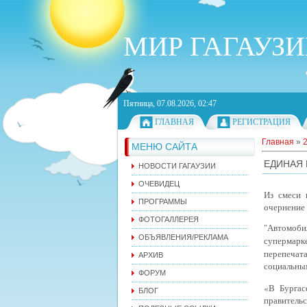
МИР ГАГАУЗ
Пятница, 07.08.2026, 02:47
ГЛАВНАЯ
РЕГИСТРАЦИЯ
Главная
»
МЕНЮ САЙТА
ЕДИНАЯ 
НОВОСТИ ГАГАУЗИИ
ОЧЕВИДЕЦ
Из смеси 
ПРОГРАММЫ
очернение 
ФОТОГАЛЛЕРЕЯ
"Автомоб
ОБЪЯВЛЕНИЯ/РЕКЛАМА
супермарк
перепечат
АРХИВ
социальным
ФОРУМ
«В Бургас
БЛОГ
правитель