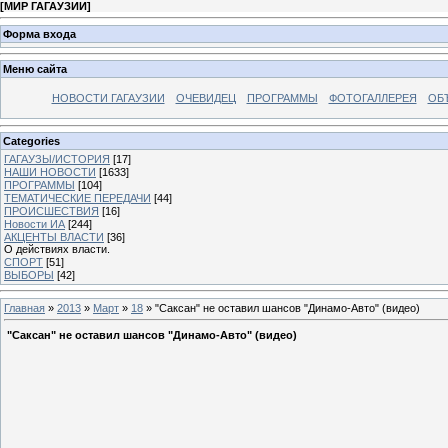
[
МИР ГАГАУЗИИ
]
Форма входа
Меню сайта
НОВОСТИ ГАГАУЗИИ
ОЧЕВИДЕЦ
ПРОГРАММЫ
ФОТОГАЛЛЕРЕЯ
ОБ
Categories
ГАГАУЗЫ/ИСТОРИЯ
[17]
НАШИ НОВОСТИ
[1633]
ПРОГРАММЫ
[104]
ТЕМАТИЧЕСКИЕ ПЕРЕДАЧИ
[44]
ПРОИСШЕСТВИЯ
[16]
Новости ИА
[244]
АКЦЕНТЫ ВЛАСТИ
[36]
О действиях власти.
СПОРТ
[51]
ВЫБОРЫ
[42]
Главная
»
2013
»
Март
»
18
» "Саксан" не оставил шансов "Динамо-Авто" (видео)
"Саксан" не оставил шансов "Динамо-Авто" (видео)