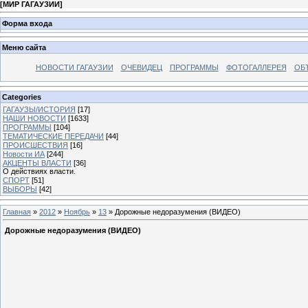
[
МИР ГАГАУЗИИ
]
Форма входа
Меню сайта
НОВОСТИ ГАГАУЗИИ
ОЧЕВИДЕЦ
ПРОГРАММЫ
ФОТОГАЛЛЕРЕЯ
ОБ
Categories
ГАГАУЗЫ/ИСТОРИЯ
[17]
НАШИ НОВОСТИ
[1633]
ПРОГРАММЫ
[104]
ТЕМАТИЧЕСКИЕ ПЕРЕДАЧИ
[44]
ПРОИСШЕСТВИЯ
[16]
Новости ИА
[244]
АКЦЕНТЫ ВЛАСТИ
[36]
О действиях власти.
СПОРТ
[51]
ВЫБОРЫ
[42]
Главная
»
2012
»
Ноябрь
»
13
» Дорожные недоразумения (ВИДЕО)
Дорожные недоразумения (ВИДЕО)