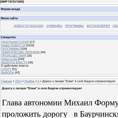
[
МИР ГАГАУЗИИ
]
Форма входа
Меню сайта
НОВОСТИ ГАГАУЗИИ
ОЧЕВИДЕЦ
ПРОГРАММЫ
ФОТОГАЛЛЕРЕЯ
ОБ
Categories
ГАГАУЗЫ/ИСТОРИЯ
[17]
НАШИ НОВОСТИ
[1633]
ПРОГРАММЫ
[104]
ТЕМАТИЧЕСКИЕ ПЕРЕДАЧИ
[44]
ПРОИСШЕСТВИЯ
[16]
Новости ИА
[244]
АКЦЕНТЫ ВЛАСТИ
[36]
О действиях власти.
СПОРТ
[51]
ВЫБОРЫ
[42]
Главная
»
2013
»
Ноябрь
»
5
» Дорогу к лагерю "Елим" в селе Баурчи отремонтируют
Дорогу к лагерю "Елим" в селе Баурчи отремонтируют
Глава автономии Михаил Формуз
проложить дорогу
в Баурчинск