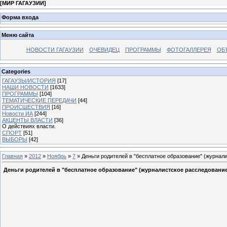
[
МИР ГАГАУЗИИ
]
Форма входа
Меню сайта
НОВОСТИ ГАГАУЗИИ
ОЧЕВИДЕЦ
ПРОГРАММЫ
ФОТОГАЛЛЕРЕЯ
ОБ
Categories
ГАГАУЗЫ/ИСТОРИЯ
[17]
НАШИ НОВОСТИ
[1633]
ПРОГРАММЫ
[104]
ТЕМАТИЧЕСКИЕ ПЕРЕДАЧИ
[44]
ПРОИСШЕСТВИЯ
[16]
Новости ИА
[244]
АКЦЕНТЫ ВЛАСТИ
[36]
О действиях власти.
СПОРТ
[51]
ВЫБОРЫ
[42]
Главная
»
2012
»
Ноябрь
»
7
» Деньги родителей в "бесплатное образование" (журнал
Деньги родителей в "бесплатное образование" (журналистское расследование