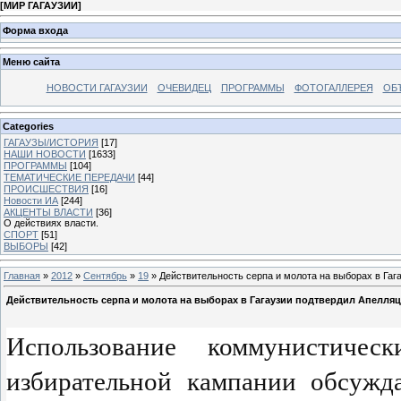
[
МИР ГАГАУЗИИ
]
Форма входа
Меню сайта
НОВОСТИ ГАГАУЗИИ
ОЧЕВИДЕЦ
ПРОГРАММЫ
ФОТОГАЛЛЕРЕЯ
ОБ
Categories
ГАГАУЗЫ/ИСТОРИЯ
[17]
НАШИ НОВОСТИ
[1633]
ПРОГРАММЫ
[104]
ТЕМАТИЧЕСКИЕ ПЕРЕДАЧИ
[44]
ПРОИСШЕСТВИЯ
[16]
Новости ИА
[244]
АКЦЕНТЫ ВЛАСТИ
[36]
О действиях власти.
СПОРТ
[51]
ВЫБОРЫ
[42]
Главная
»
2012
»
Сентябрь
»
19
» Действительность серпа и молота на выборах в Гаг
Действительность серпа и молота на выборах в Гагаузии подтвердил Апелля
Использование коммунистиче
избирательной кампании обсужда