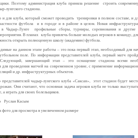
ьщики. Поэтому администрация клуба приняла решение строить современн
ыр-лунгского стадиона.
 и для клуба, который сможет проводить тренировки в полном составе, и дл
 частности футбола и в городе и в районе в целом. Новая инфраструктура
 в Чадыр-Лунге профильные сборы, турниры, соревнования и другие к
ероприятия. В планах клуба привлечь больше молодых игроков в команду, дл
жность открыть полноценную школу (академию) футбола.
имые на данном этапе работы – это пока первый этап, необходимый для нач
утбольном поле. По информации представителей клуба, первый матч пройд
. Следующий, завершающий этап – это оснащение стадиона всеми нео
и для проведения матчей на современном уровне, с применение информацион
сляций и др. инфраструктурных объектов.
 представителей чадыр-лунгского клуба «Саксан», этот стадион будет мес
орожан. Они считают, что основная задача игроков клуба не только выступат
, а играть для своих болельщиков.
то Руслан Касым
 фото для просмотра в увеличенном размере