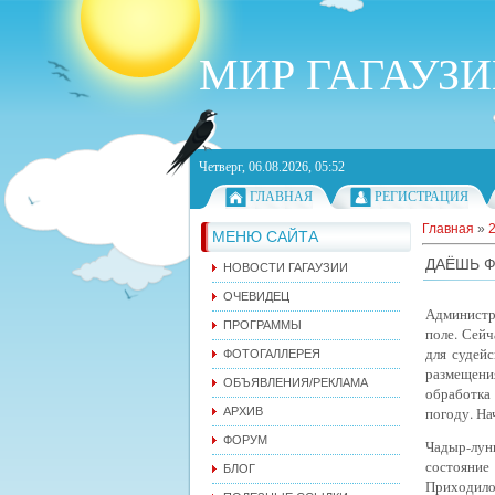
МИР ГАГАУЗ
Четверг, 06.08.2026, 05:52
ГЛАВНАЯ
РЕГИСТРАЦИЯ
Главная
»
МЕНЮ САЙТА
ДАЁШЬ Ф
НОВОСТИ ГАГАУЗИИ
ОЧЕВИДЕЦ
Администр
ПРОГРАММЫ
поле. Сейч
для судей
ФОТОГАЛЛЕРЕЯ
размещени
ОБЪЯВЛЕНИЯ/РЕКЛАМА
обработка
погоду. На
АРХИВ
ФОРУМ
Чадыр-лун
состояние
БЛОГ
Приходило