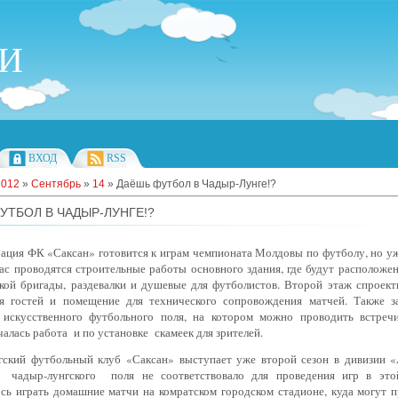
ИИ
ВХОД
RSS
2012
»
Сентябрь
»
14
» Даёшь футбол в Чадыр-Лунге!?
УТБОЛ В ЧАДЫР-ЛУНГЕ!?
ация ФК «Саксан» готовится к играм чемпионата Молдовы по футболу, но уж
ас проводятся строительные работы основного здания, где будут расположе
ской бригады, раздевалки и душевые для футболистов. Второй этаж спроект
я гостей и помещение для технического сопровождения матчей. Также з
 искусственного футбольного поля, на котором можно проводить встре
чалась работа и по установке скамеек для зрителей.
гский футбольный клуб «Саксан» выступает уже второй сезон в дивизии «
 чадыр-лунгского поля не соответствовало для проведения игр в это
сь играть домашние матчи на комратском городском стадионе, куда могут п