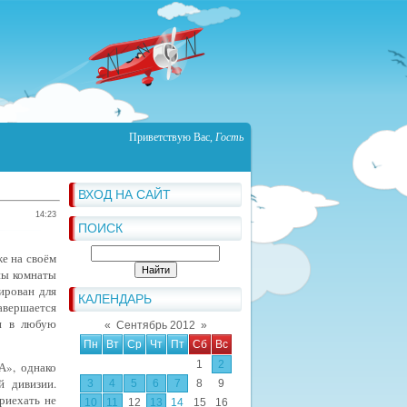
Приветствую Вас
,
Гость
ВХОД НА САЙТ
14:23
ПОИСК
е на своём
ны комнаты
ирован для
КАЛЕНДАРЬ
авершается
чи в любую
«
Сентябрь 2012
»
Пн
Вт
Ср
Чт
Пт
Сб
Вс
1
2
А», однако
й дивизии.
3
4
5
6
7
8
9
риехать не
10
11
12
13
14
15
16