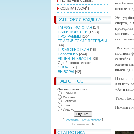
ПОЛЕЗНЫЕ ССЫЛКИ
все болел
основе чад
ССЫЛКА НА САЙТ
Это удобно
КАТЕГОРИИ РАЗДЕЛА
спорта, в
ГАГАУЗЫ/ИСТОРИЯ
[17]
проводить
НАШИ НОВОСТИ
[1633]
массовые м
ПРОГРАММЫ
[104]
есть возмо
ТЕМАТИЧЕСКИЕ ПЕРЕДАЧИ
[44]
Все провод
ПРОИСШЕСТВИЯ
[16]
местном ф
Новости ИА
[244]
сентября
АКЦЕНТЫ ВЛАСТИ
[36]
О действиях власти.
элементам
СПОРТ
[51]
видео тран
ВЫБОРЫ
[42]
По мнению
НАШ ОПРОС
для всех г
«А» и выше
Оцените мой сайт
Отлично
Хорошо
Текст, фо
Неплохо
Плохо
Нажмите на
Ужасно
[
·
]
Результаты
Архив опросов
Всего ответов:
5
СТАТИСТИКА