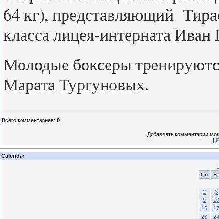
64 кг), представляющий Тирас
класса лицея-интерната Иван П
Молодые боксеры тренируютс
Марата Тургуновых.
Всего комментариев
:
0
Добавлять комментарии могу
[
Р
Calendar
Пн
Вт
2
3
9
10
16
17
23
24