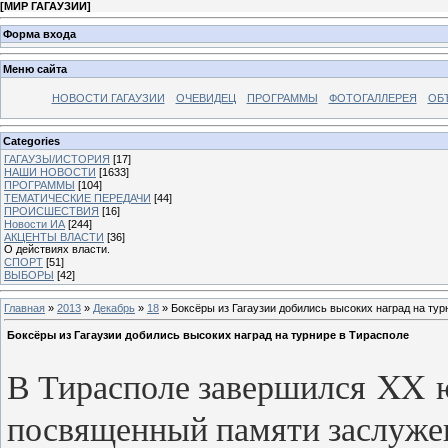
[
МИР ГАГАУЗИИ
]
Форма входа
Меню сайта
НОВОСТИ ГАГАУЗИИ
ОЧЕВИДЕЦ
ПРОГРАММЫ
ФОТОГАЛЛЕРЕЯ
ОБ
Categories
ГАГАУЗЫ/ИСТОРИЯ
[17]
НАШИ НОВОСТИ
[1633]
ПРОГРАММЫ
[104]
ТЕМАТИЧЕСКИЕ ПЕРЕДАЧИ
[44]
ПРОИСШЕСТВИЯ
[16]
Новости ИА
[244]
АКЦЕНТЫ ВЛАСТИ
[36]
О действиях власти.
СПОРТ
[51]
ВЫБОРЫ
[42]
Главная
»
2013
»
Декабрь
»
18
» Боксёры из Гагаузии добились высоких наград на тур
Боксёры из Гагаузии добились высоких наград на турнире в Тирасполе
В Тирасполе завершился XX ю
посвященный памяти заслуже