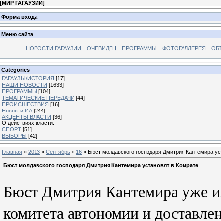
[
МИР ГАГАУЗИИ
]
Форма входа
Меню сайта
НОВОСТИ ГАГАУЗИИ
ОЧЕВИДЕЦ
ПРОГРАММЫ
ФОТОГАЛЛЕРЕЯ
ОБ
Categories
ГАГАУЗЫ/ИСТОРИЯ
[17]
НАШИ НОВОСТИ
[1633]
ПРОГРАММЫ
[104]
ТЕМАТИЧЕСКИЕ ПЕРЕДАЧИ
[44]
ПРОИСШЕСТВИЯ
[16]
Новости ИА
[244]
АКЦЕНТЫ ВЛАСТИ
[36]
О действиях власти.
СПОРТ
[51]
ВЫБОРЫ
[42]
Главная
»
2013
»
Сентябрь
»
16
» Бюст молдавского господаря Дмитрия Кантемира ус
Бюст молдавского господаря Дмитрия Кантемира установят в Комрате
Бюст Дмитрия Кантемира уже из
комитета автономии и доставле