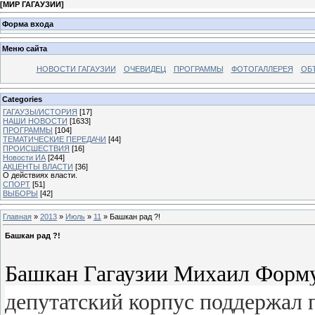
[
МИР ГАГАУЗИИ
]
Форма входа
Меню сайта
НОВОСТИ ГАГАУЗИИ
ОЧЕВИДЕЦ
ПРОГРАММЫ
ФОТОГАЛЛЕРЕЯ
ОБ
Categories
ГАГАУЗЫ/ИСТОРИЯ
[17]
НАШИ НОВОСТИ
[1633]
ПРОГРАММЫ
[104]
ТЕМАТИЧЕСКИЕ ПЕРЕДАЧИ
[44]
ПРОИСШЕСТВИЯ
[16]
Новости ИА
[244]
АКЦЕНТЫ ВЛАСТИ
[36]
О действиях власти.
СПОРТ
[51]
ВЫБОРЫ
[42]
Главная
»
2013
»
Июль
»
11
» Башкан рад ?!
Башкан рад ?!
Башкан Гагаузии Михаил Формуз
депутатский корпус поддержал