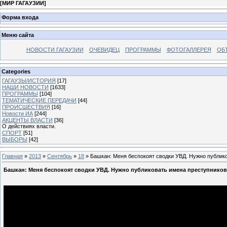
[
МИР ГАГАУЗИИ
]
Форма входа
Меню сайта
НОВОСТИ ГАГАУЗИИ
ОЧЕВИДЕЦ
ПРОГРАММЫ
ФОТОГАЛЛЕРЕЯ
ОБ
Categories
ГАГАУЗЫ/ИСТОРИЯ
[17]
НАШИ НОВОСТИ
[1633]
ПРОГРАММЫ
[104]
ТЕМАТИЧЕСКИЕ ПЕРЕДАЧИ
[44]
ПРОИСШЕСТВИЯ
[16]
Новости ИА
[244]
АКЦЕНТЫ ВЛАСТИ
[36]
О действиях власти.
СПОРТ
[51]
ВЫБОРЫ
[42]
Главная
»
2013
»
Сентябрь
»
18
» Башкан: Меня беспокоят сводки УВД. Нужно публик
Башкан: Меня беспокоят сводки УВД. Нужно публиковать имена преступников