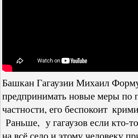
Башкан Гагаузии Михаил Формуз
предпринимать новые меры по 
частности, его беспокоит
крими
Раньше,
у гагаузов если кто-т
на всё село и этому человеку п