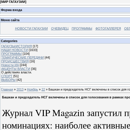
[
МИР ГАГАУЗИИ
]
Форма входа
Меню сайта
НОВОСТИ ГАГАУЗИИ
ОЧЕВИДЕЦ
ПРОГРАММЫ
ФОТОГАЛЛЕРЕЯ
ОБ
Categories
ГАГАУЗЫ/ИСТОРИЯ
[17]
НАШИ НОВОСТИ
[1633]
ПРОГРАММЫ
[104]
ТЕМАТИЧЕСКИЕ ПЕРЕДАЧИ
[44]
ПРОИСШЕСТВИЯ
[16]
Новости ИА
[244]
АКЦЕНТЫ ВЛАСТИ
[36]
О действиях власти.
СПОРТ
[51]
ВЫБОРЫ
[42]
Главная
»
2013
»
Ноябрь
»
22
» Башкан и председатель НСГ включены в список для го
Башкан и председатель НСГ включены в список для голосования в рамках про
Журнал
VIP
Magazin
запустил п
номинациях: наиболее активны