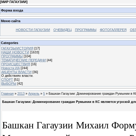
[
МИР ГАГАУЗИИ
]
Форма входа
Меню сайта
НОВОСТИ ГАГАУЗИИ
ОЧЕВИДЕЦ
ПРОГРАММЫ
ФОТОГАЛЛЕРЕЯ
ОБ
Categories
ГАГАУЗЫ/ИСТОРИЯ
[17]
НАШИ НОВОСТИ
[1633]
ПРОГРАММЫ
[104]
ТЕМАТИЧЕСКИЕ ПЕРЕДАЧИ
[44]
ПРОИСШЕСТВИЯ
[16]
Новости ИА
[244]
АКЦЕНТЫ ВЛАСТИ
[36]
О действиях власти.
СПОРТ
[51]
ВЫБОРЫ
[42]
Главная
»
2013
»
Апрель
»
5
» Башкан Гагаузии: Доминирование граждан Румынии в КС
Башкан Гагаузии: Доминирование граждан Румынии в КС является угрозой дл
Башкан Гагаузии Михаил Форму