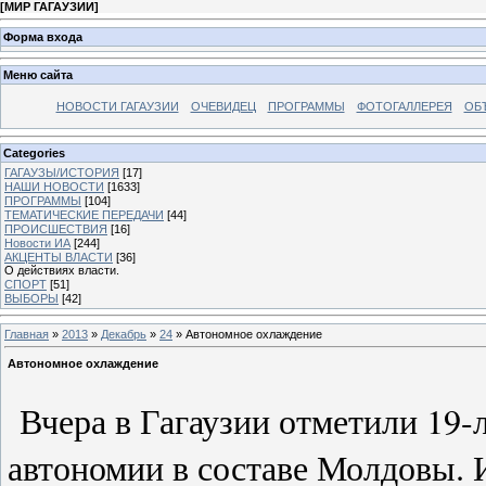
[
МИР ГАГАУЗИИ
]
Форма входа
Меню сайта
НОВОСТИ ГАГАУЗИИ
ОЧЕВИДЕЦ
ПРОГРАММЫ
ФОТОГАЛЛЕРЕЯ
ОБ
Categories
ГАГАУЗЫ/ИСТОРИЯ
[17]
НАШИ НОВОСТИ
[1633]
ПРОГРАММЫ
[104]
ТЕМАТИЧЕСКИЕ ПЕРЕДАЧИ
[44]
ПРОИСШЕСТВИЯ
[16]
Новости ИА
[244]
АКЦЕНТЫ ВЛАСТИ
[36]
О действиях власти.
СПОРТ
[51]
ВЫБОРЫ
[42]
Главная
»
2013
»
Декабрь
»
24
» Автономное охлаждение
Автономное охлаждение
Вчера в Гагаузии отметили 19-л
автономии в составе Молдовы. 